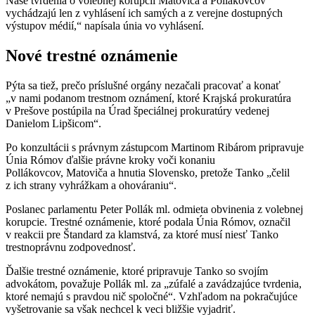
Naše tvrdenia o volebnej korupcii Matoviča a Pollákovcov
vychádzajú len z vyhlásení ich samých a z verejne dostupných
výstupov médií,“ napísala únia vo vyhlásení.
Nové trestné oznámenie
Pýta sa tiež, prečo príslušné orgány nezačali pracovať a konať
„v nami podanom trestnom oznámení, ktoré Krajská prokuratúra
v Prešove postúpila na Úrad špeciálnej prokuratúry vedenej
Danielom Lipšicom“.
Po konzultácii s právnym zástupcom Martinom Ribárom pripravuje
Únia Rómov ďalšie právne kroky voči konaniu
Pollákovcov, Matoviča a hnutia Slovensko, pretože Tanko „čelil
z ich strany vyhrážkam a ohováraniu“.
Poslanec parlamentu Peter Pollák ml. odmieta obvinenia z volebnej
korupcie. Trestné oznámenie, ktoré podala Únia Rómov, označil
v reakcii pre Štandard za klamstvá, za ktoré musí niesť Tanko
trestnoprávnu zodpovednosť.
Ďalšie trestné oznámenie, ktoré pripravuje Tanko so svojím
advokátom, považuje Pollák ml. za „zúfalé a zavádzajúce tvrdenia,
ktoré nemajú s pravdou nič spoločné“. Vzhľadom na pokračujúce
vyšetrovanie sa však nechcel k veci bližšie vyjadriť.