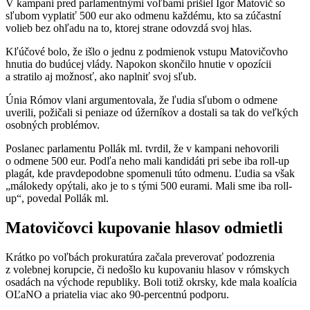
V kampani pred parlamentnými voľbami prišiel Igor Matovič so
sľubom vyplatiť 500 eur ako odmenu každému, kto sa zúčastní
volieb bez ohľadu na to, ktorej strane odovzdá svoj hlas.
Kľúčové bolo, že išlo o jednu z podmienok vstupu Matovičovho
hnutia do budúcej vlády. Napokon skončilo hnutie v opozícii
a stratilo aj možnosť, ako naplniť svoj sľub.
Únia Rómov vlani argumentovala, že ľudia sľubom o odmene
uverili, požičali si peniaze od úžerníkov a dostali sa tak do veľkých
osobných problémov.
Poslanec parlamentu Pollák ml. tvrdil, že v kampani nehovorili
o odmene 500 eur. Podľa neho mali kandidáti pri sebe iba roll-up
plagát, kde pravdepodobne spomenuli túto odmenu. Ľudia sa však
„málokedy opýtali, ako je to s tými 500 eurami. Mali sme iba roll-
up“, povedal Pollák ml.
Matovičovci kupovanie hlasov odmietli
Krátko po voľbách prokuratúra začala preverovať podozrenia
z volebnej korupcie, či nedošlo ku kupovaniu hlasov v rómskych
osadách na východe republiky. Boli totiž okrsky, kde mala koalícia
OĽaNO a priatelia viac ako 90-percentnú podporu.