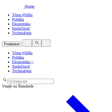
Home
Téma týždňa
Politika
Ekonomika
Spoločnosť
Technológie
Predplatné
Téma týždňa
Politika
Ekonomika
>
Spoločnosť
Technológie
Vitajte na Štandarde