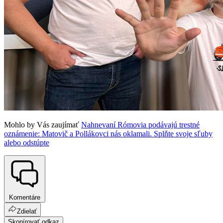
Mohlo by Vás zaujímať
Nahnevaní Rómovia podávajú trestné
oznámenie: Matovič a Pollákovci nás oklamali. Splňte svoje sľuby
alebo odstúpte
Komentáre
Zdielať
Skopírovať odkaz