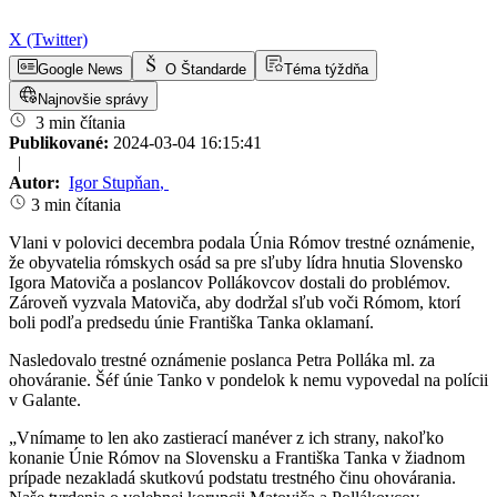
X (Twitter)
Google News
O Štandarde
Téma týždňa
Najnovšie správy
3 min čítania
Publikované:
2024-03-04 16:15:41
|
Autor:
Igor Stupňan
,
3 min čítania
Vlani v polovici decembra podala Únia Rómov trestné oznámenie,
že obyvatelia rómskych osád sa pre sľuby lídra hnutia Slovensko
Igora Matoviča a poslancov Pollákovcov dostali do problémov.
Zároveň vyzvala Matoviča, aby dodržal sľub voči Rómom, ktorí
boli podľa predsedu únie Františka Tanka oklamaní.
Nasledovalo trestné oznámenie poslanca Petra Polláka ml. za
ohováranie. Šéf únie Tanko v pondelok k nemu vypovedal na polícii
v Galante.
„Vnímame to len ako zastierací manéver z ich strany, nakoľko
konanie Únie Rómov na Slovensku a Františka Tanka v žiadnom
prípade nezakladá skutkovú podstatu trestného činu ohovárania.