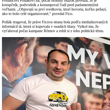
Poslancovi Pollákovi ml. počas Hodiny otázok povedal, že je
korupčník, podvodník a korumpoval ľudí pred parlamentnými
voľbami. „Objavujú sa prví svedkovia, ktorí hovoria, koľko peňazí,
ako to bolo celé organizované,“ povedal Fico.
Pollák reagoval, že práve Ficova strana bola podľa medializovaných
informácií tá, ktorá si kupovala v osadách hlasy. Vytkol mu, že
vyťahoval počas kampane Rómov a robil si z toho politickú tému.