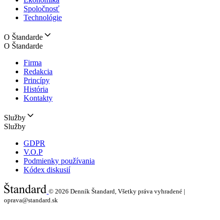
Spoločnosť
Technológie
O Štandarde
O Štandarde
Firma
Redakcia
Princípy
História
Kontakty
Služby
Služby
GDPR
V.O.P
Podmienky používania
Kódex diskusií
© 2026
Denník Štandard, Všetky práva vyhradené |
oprava@standard.sk