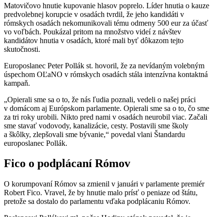
Matovičovo hnutie kupovanie hlasov poprelo. Líder hnutia o kauze
predvolebnej korupcie v osadách tvrdil, že jeho kandidáti v
rómskych osadách nekomunikovali tému odmeny 500 eur za účasť
vo voľbách. Poukázal pritom na množstvo videí z návštev
kandidátov hnutia v osadách, ktoré mali byť dôkazom tejto
skutočnosti.
Europoslanec Peter Pollák st. hovoril, že za nevídaným volebným
úspechom OĽaNO v rómskych osadách stála intenzívna kontaktná
kampaň.
„Opierali sme sa o to, že nás ľudia poznali, vedeli o našej práci
v domácom aj Európskom parlamente. Opierali sme sa o to, čo sme
za tri roky urobili. Nikto pred nami v osadách neurobil viac. Začali
sme stavať vodovody, kanalizácie, cesty. Postavili sme školy
a škôlky, zlepšovali sme bývanie,“ povedal vlani Štandardu
europoslanec Pollák.
Fico o podplácaní Rómov
O korumpovaní Rómov sa zmienil v januári v parlamente premiér
Robert Fico. Vravel, že by hnutie malo prísť o peniaze od štátu,
pretože sa dostalo do parlamentu vďaka podplácaniu Rómov.