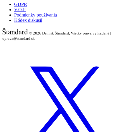
GDPR
V.O.P
Podmienky používania
Kódex diskusií
© 2026
Denník Štandard, Všetky práva vyhradené |
oprava@standard.sk