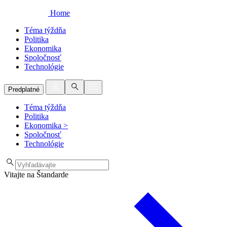
Home
Téma týždňa
Politika
Ekonomika
Spoločnosť
Technológie
Predplatné
Téma týždňa
Politika
Ekonomika
>
Spoločnosť
Technológie
Vitajte na Štandarde