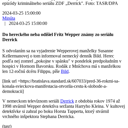
epizódy kriminálneho seriálu ZDF „Derrick". Foto: TASR/DPA
2024-03-25 15:00:00
Minúta
|
2024-03-25 15:00:00
Do hereckého neba odišiel Fritz Wepper známy zo seriálu
Derrick
S odvolaním sa na vyjadrenie Wepperovej manželky Susanne
Kellermanovej o tom informoval nemecký denník Bild. Herec
podľa nej zomrel „pokojne v spánku" v pondelok predpoludním v
hospici v Hornom Bavorsku. Rodák z Mníchova má s manželkou
len 12-ročnú dcéru Filippu, píše
Bild
.
[link url =https://bratislava.standard.sk/607033/pred-36-rokmi-sa-
konala-svieckova-manifestacia-otvorila-cestu-k-slobode-a-
demokracii]
V nemeckom televíznom seriáli
Derrick
z obdobia rokov 1974 až
1998 stvárnil Wepper detektíva seržanta Harryho Kleina. V kultovej
detektívke si zahral po boku Horsta Tapperta, ktorý stvárnil
vrchného inšpektora Stephana Derricka.
(tasr)