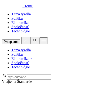
Home
Téma týždňa
Politika
Ekonomika
Spoločnosť
Technológie
Predplatné
Téma týždňa
Politika
Ekonomika
>
Spoločnosť
Technológie
Vitajte na Štandarde