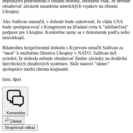
neposkytol podrobnosti o obsahu dohody, zdôraznil však, že nebude
obsahovať záväzok nasadenia amerických vojakov na obranu
Ukrajiny.
Ako Sullivan naznačil, v dohode bude zakotvené, že vláda USA
bude spolupracovať s Kongresom na hľadaní cesty k "udržateľnej"
podpore pre Ukrajinu. Konkrétne sumy sa v dokumente podľa neho
neuvádzajú.
Bilaterálnu bezpečnostnú dohodu s Kyjevom označil Sullivan za
"most" k možnému členstvu Ukrajiny v NATO. Sullivan tiež
uviedol, že dohoda nebude obsahovať žiadne záväzky na dodávku
špecifických zbraňových systémov. Skôr stanoví "rámec"
spolupráce medzi oboma krajinami.
(tasr, dpa)
Komentáre
Zdielať
Skopírovať odkaz