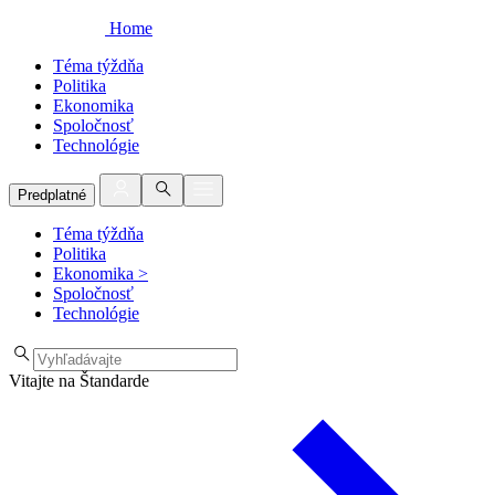
Home
Téma týždňa
Politika
Ekonomika
Spoločnosť
Technológie
Predplatné
Téma týždňa
Politika
Ekonomika
>
Spoločnosť
Technológie
Vitajte na Štandarde