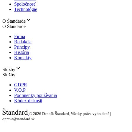
Spoločnosť
Technológie
O Štandarde
O Štandarde
Firma
Redakcia
Princípy
História
Kontakty
Služby
Služby
GDPR
V.O.P
Podmienky používania
Kódex diskusií
© 2026
Denník Štandard, Všetky práva vyhradené |
oprava@standard.sk