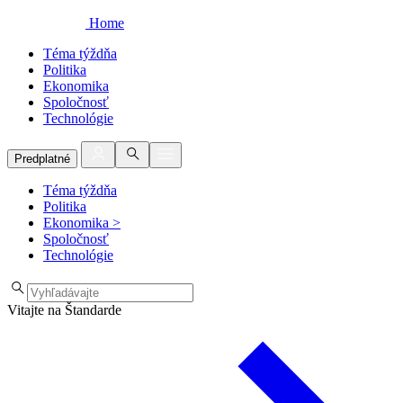
Home
Téma týždňa
Politika
Ekonomika
Spoločnosť
Technológie
Predplatné
Téma týždňa
Politika
Ekonomika
>
Spoločnosť
Technológie
Vitajte na Štandarde