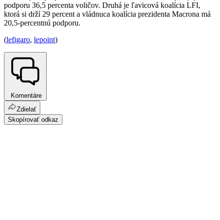
podporu 36,5 percenta voličov. Druhá je ľavicová koalícia LFI,
ktorá si drží 29 percent a vládnuca koalícia prezidenta Macrona má
20,5-percentnú podporu.
(
lefigaro
,
lepoint
)
Komentáre
Zdielať
Skopírovať odkaz