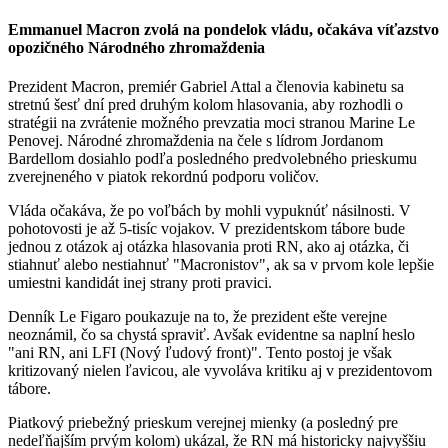
Emmanuel Macron zvolá na pondelok vládu, očakáva víťazstvo
opozičného Národného zhromaždenia
Prezident Macron, premiér Gabriel Attal a členovia kabinetu sa
stretnú šesť dní pred druhým kolom hlasovania, aby rozhodli o
stratégii na zvrátenie možného prevzatia moci stranou Marine Le
Penovej. Národné zhromaždenia na čele s lídrom Jordanom
Bardellom dosiahlo podľa posledného predvolebného prieskumu
zverejneného v piatok rekordnú podporu voličov.
Vláda očakáva, že po voľbách by mohli vypuknúť násilnosti. V
pohotovosti je až 5-tisíc vojakov. V prezidentskom tábore bude
jednou z otázok aj otázka hlasovania proti RN, ako aj otázka, či
stiahnuť alebo nestiahnuť "Macronistov", ak sa v prvom kole lepšie
umiestni kandidát inej strany proti pravici.
Denník Le Figaro poukazuje na to, že prezident ešte verejne
neoznámil, čo sa chystá spraviť. Avšak evidentne sa naplní heslo
"ani RN, ani LFI (Nový ľudový front)". Tento postoj je však
kritizovaný nielen ľavicou, ale vyvoláva kritiku aj v prezidentovom
tábore.
Piatkový priebežný prieskum verejnej mienky (a posledný pre
nedeľňajším prvým kolom) ukázal, že RN má historicky najvyššiu