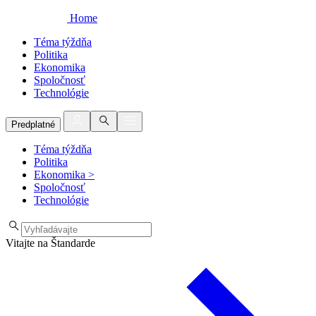
Home
Téma týždňa
Politika
Ekonomika
Spoločnosť
Technológie
Predplatné
Téma týždňa
Politika
Ekonomika
>
Spoločnosť
Technológie
Vitajte na Štandarde