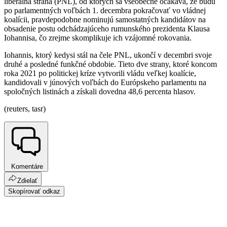
liberálna strana (PNL), od ktorých sa všeobecne očakáva, že budú
po parlamentných voľbách 1. decembra pokračovať vo vládnej
koalícii, pravdepodobne nominujú samostatných kandidátov na
obsadenie postu odchádzajúceho rumunského prezidenta Klausa
Iohannisa, čo zrejme skomplikuje ich vzájomné rokovania.
Iohannis, ktorý kedysi stál na čele PNL, ukončí v decembri svoje
druhé a posledné funkčné obdobie. Tieto dve strany, ktoré koncom
roka 2021 po politickej kríze vytvorili vládu veľkej koalície,
kandidovali v júnových voľbách do Európskeho parlamentu na
spoločných listinách a získali dovedna 48,6 percenta hlasov.
(reuters, tasr)
Komentáre
Zdielať
Skopírovať odkaz