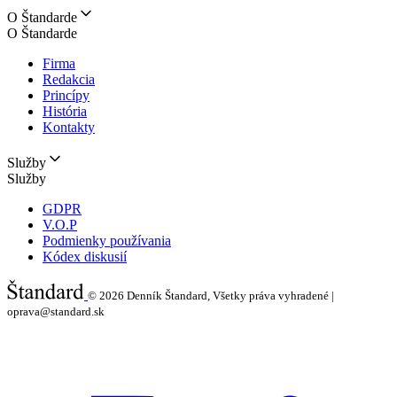
O Štandarde
O Štandarde
Firma
Redakcia
Princípy
História
Kontakty
Služby
Služby
GDPR
V.O.P
Podmienky používania
Kódex diskusií
© 2026
Denník Štandard, Všetky práva vyhradené |
oprava@standard.sk