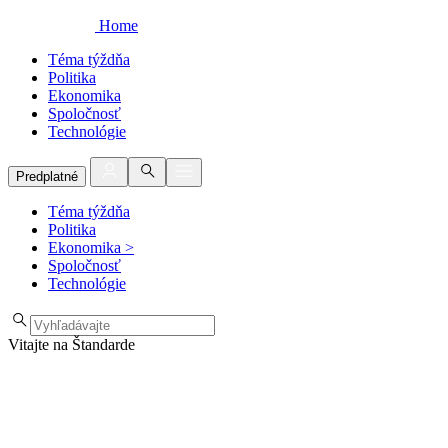
Home
Téma týždňa
Politika
Ekonomika
Spoločnosť
Technológie
Predplatné
Téma týždňa
Politika
Ekonomika
>
Spoločnosť
Technológie
Vitajte na Štandarde