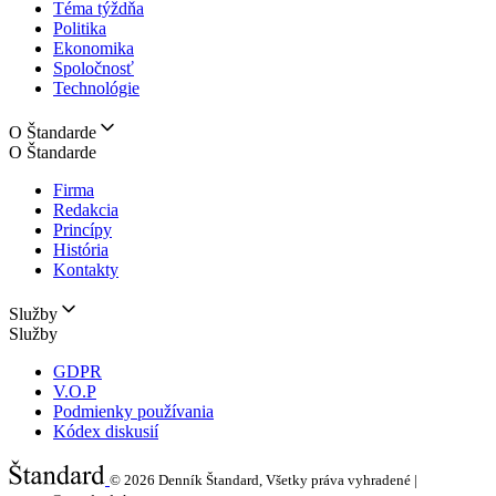
Téma týždňa
Politika
Ekonomika
Spoločnosť
Technológie
O Štandarde
O Štandarde
Firma
Redakcia
Princípy
História
Kontakty
Služby
Služby
GDPR
V.O.P
Podmienky používania
Kódex diskusií
© 2026
Denník Štandard, Všetky práva vyhradené |