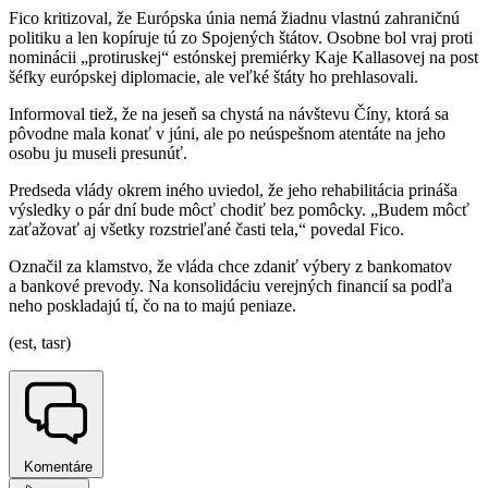
Fico kritizoval, že Európska únia nemá žiadnu vlastnú zahraničnú
politiku a len kopíruje tú zo Spojených štátov. Osobne bol vraj proti
nominácii „protiruskej“ estónskej premiérky Kaje Kallasovej na post
šéfky európskej diplomacie, ale veľké štáty ho prehlasovali.
Informoval tiež, že na jeseň sa chystá na návštevu Číny, ktorá sa
pôvodne mala konať v júni, ale po neúspešnom atentáte na jeho
osobu ju museli presunúť.
Predseda vlády okrem iného uviedol, že jeho rehabilitácia prináša
výsledky o pár dní bude môcť chodiť bez pomôcky. „Budem môcť
zaťažovať aj všetky rozstrieľané časti tela,“ povedal Fico.
Označil za klamstvo, že vláda chce zdaniť výbery z bankomatov
a bankové prevody. Na konsolidáciu verejných financií sa podľa
neho poskladajú tí, čo na to majú peniaze.
(est, tasr)
Komentáre