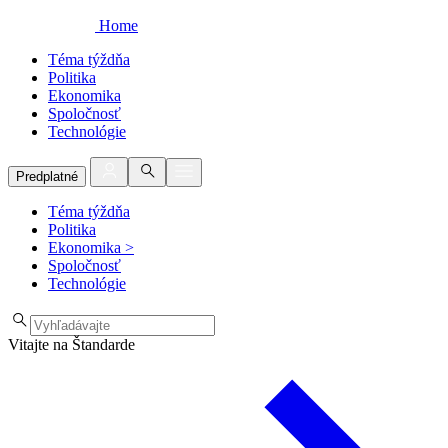
Home
Téma týždňa
Politika
Ekonomika
Spoločnosť
Technológie
Predplatné
Téma týždňa
Politika
Ekonomika
>
Spoločnosť
Technológie
Vitajte na Štandarde