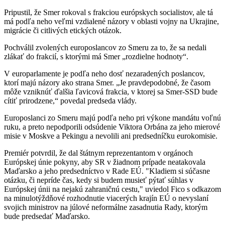
Pripustil, že Smer rokoval s frakciou európskych socialistov, ale tá
má podľa neho veľmi vzdialené názory v oblasti vojny na Ukrajine,
migrácie či citlivých etických otázok.
Pochválil zvolených europoslancov zo Smeru za to, že sa nedali
zlákať do frakcií, s ktorými má Smer „rozdielne hodnoty“.
V europarlamente je podľa neho dosť nezaradených poslancov,
ktorí majú názory ako strana Smer. „Je pravdepodobné, že časom
môže vzniknúť ďalšia ľavicová frakcia, v ktorej sa Smer-SSD bude
cítiť prirodzene,“ povedal predseda vlády.
Europoslanci zo Smeru majú podľa neho pri výkone mandátu voľnú
ruku, a preto nepodporili odsúdenie Viktora Orbána za jeho mierové
misie v Moskve a Pekingu a nevolili ani predsedníčku eurokomisie.
Premiér potvrdil, že dal štátnym reprezentantom v orgánoch
Európskej únie pokyny, aby SR v žiadnom prípade neatakovala
Maďarsko a jeho predsedníctvo v Rade EÚ. "Kladiem si súčasne
otázku, či nepríde čas, kedy si budem musieť pýtať súhlas v
Európskej únii na nejakú zahraničnú cestu," uviedol Fico s odkazom
na minulotýždňové rozhodnutie viacerých krajín EÚ o nevyslaní
svojich ministrov na júlové neformálne zasadnutia Rady, ktorým
bude predsedať Maďarsko.