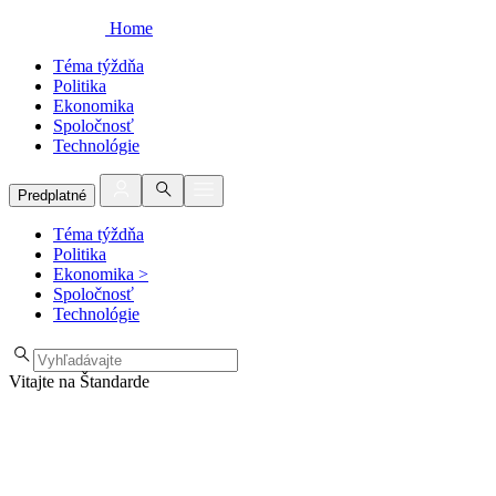
Home
Téma týždňa
Politika
Ekonomika
Spoločnosť
Technológie
Predplatné
Téma týždňa
Politika
Ekonomika
>
Spoločnosť
Technológie
Vitajte na Štandarde