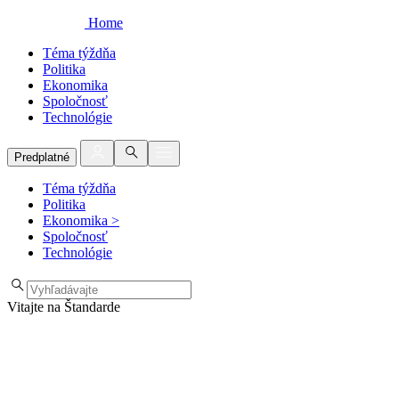
Home
Téma týždňa
Politika
Ekonomika
Spoločnosť
Technológie
Predplatné
Téma týždňa
Politika
Ekonomika
>
Spoločnosť
Technológie
Vitajte na Štandarde