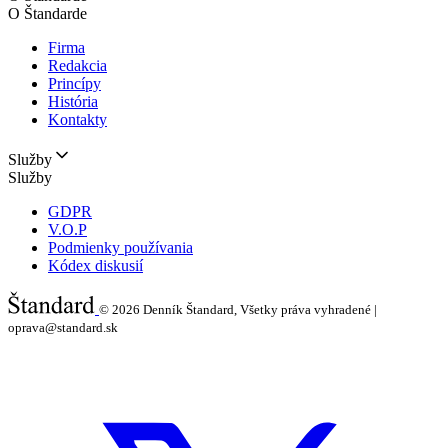
O Štandarde
Firma
Redakcia
Princípy
História
Kontakty
Služby
Služby
GDPR
V.O.P
Podmienky používania
Kódex diskusií
© 2026
Denník Štandard, Všetky práva vyhradené |
oprava@standard.sk