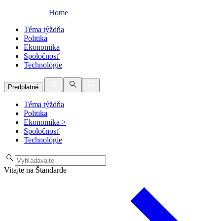
Home
Téma týždňa
Politika
Ekonomika
Spoločnosť
Technológie
Predplatné
Téma týždňa
Politika
Ekonomika
>
Spoločnosť
Technológie
Vitajte na Štandarde