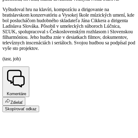
Vyštudoval hru na klavíri, kompozíciu a dirigovanie na
bratislavskom konzervatóriu a Vysokej škole múzických umení, kde
bol poslucháčom hudobného skladateľa Jána Cikkera a dirigenta
Ladislava Slováka. Pôsobil v umeleckých súboroch Lúčnica,
SĽUK, spolupracoval s Československým rozhlasom i Slovenskou
filharmóniou. Jeho hudba znie v desiatkach filmov, dokumentov,
televíznych inscenáciách i seriáloch. Svojou hudbou sa podpísal pod
vyše sto projektov.
(tasr, joh)
Komentáre
Zdielať
Skopírovať odkaz