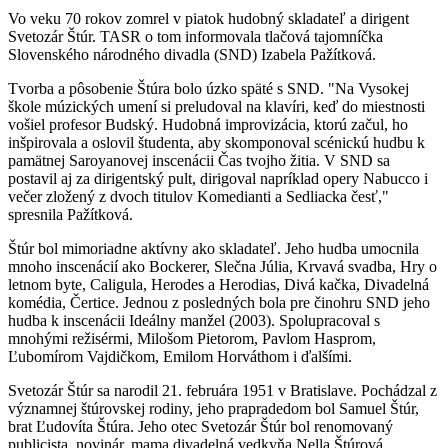
Vo veku 70 rokov zomrel v piatok hudobný skladateľ a dirigent
Svetozár Štúr. TASR o tom informovala tlačová tajomníčka
Slovenského národného divadla (SND) Izabela Pažítková.
Tvorba a pôsobenie Štúra bolo úzko späté s SND. "Na Vysokej
škole múzických umení si preludoval na klavíri, keď do miestnosti
vošiel profesor Budský. Hudobná improvizácia, ktorú začul, ho
inšpirovala a oslovil študenta, aby skomponoval scénickú hudbu k
pamätnej Saroyanovej inscenácii Čas tvojho žitia. V SND sa
postavil aj za dirigentský pult, dirigoval napríklad opery Nabucco i
večer zložený z dvoch titulov Komedianti a Sedliacka česť,"
spresnila Pažítková.
Štúr bol mimoriadne aktívny ako skladateľ. Jeho hudba umocnila
mnoho inscenácií ako Bockerer, Slečna Júlia, Krvavá svadba, Hry o
letnom byte, Caligula, Herodes a Herodias, Divá kačka, Divadelná
komédia, Čertice. Jednou z posledných bola pre činohru SND jeho
hudba k inscenácii Ideálny manžel (2003). Spolupracoval s
mnohými režisérmi, Milošom Pietorom, Pavlom Hasprom,
Ľubomírom Vajdičkom, Emilom Horváthom i ďalšími.
Svetozár Štúr sa narodil 21. februára 1951 v Bratislave. Pochádzal z
významnej štúrovskej rodiny, jeho prapradedom bol Samuel Štúr,
brat Ľudovíta Štúra. Jeho otec Svetozár Štúr bol renomovaný
publicista, novinár, mama divadelná vedkyňa Nella Štúrová.