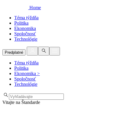
Home
Téma týždňa
Politika
Ekonomika
Spoločnosť
Technológie
Predplatné
Téma týždňa
Politika
Ekonomika
>
Spoločnosť
Technológie
Vitajte na Štandarde