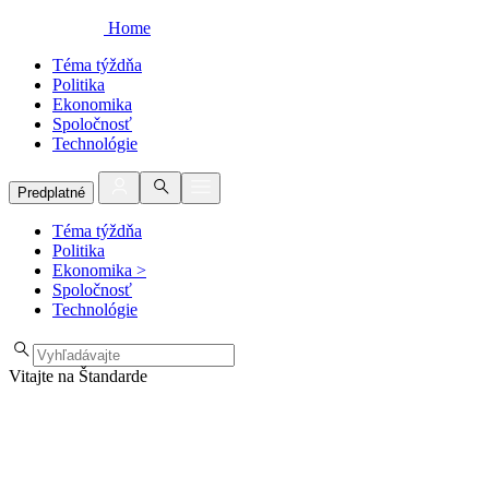
Home
Téma týždňa
Politika
Ekonomika
Spoločnosť
Technológie
Predplatné
Téma týždňa
Politika
Ekonomika
>
Spoločnosť
Technológie
Vitajte na Štandarde