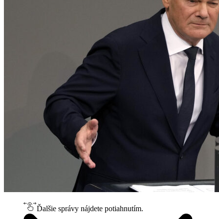
Ďalšie správy nájdete potiahnutím.