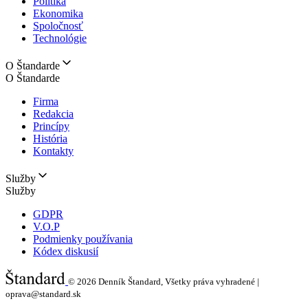
Politika
Ekonomika
Spoločnosť
Technológie
O Štandarde
O Štandarde
Firma
Redakcia
Princípy
História
Kontakty
Služby
Služby
GDPR
V.O.P
Podmienky používania
Kódex diskusií
© 2026
Denník Štandard, Všetky práva vyhradené |
oprava@standard.sk