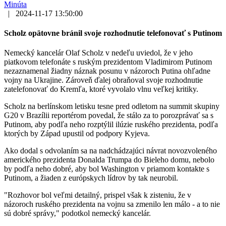
Minúta
|
2024-11-17 13:50:00
Scholz opätovne bránil svoje rozhodnutie telefonovať s Putinom
Nemecký kancelár Olaf Scholz v nedeľu uviedol, že v jeho
piatkovom telefonáte s ruským prezidentom Vladimirom Putinom
nezaznamenal žiadny náznak posunu v názoroch Putina ohľadne
vojny na Ukrajine. Zároveň ďalej obraňoval svoje rozhodnutie
zatelefonovať do Kremľa, ktoré vyvolalo vlnu veľkej kritiky.
Scholz na berlínskom letisku tesne pred odletom na summit skupiny
G20 v Brazílii reportérom povedal, že stálo za to porozprávať sa s
Putinom, aby podľa neho rozptýlil ilúzie ruského prezidenta, podľa
ktorých by Západ upustil od podpory Kyjeva.
Ako dodal s odvolaním sa na nadchádzajúci návrat novozvoleného
amerického prezidenta Donalda Trumpa do Bieleho domu, nebolo
by podľa neho dobré, aby bol Washington v priamom kontakte s
Putinom, a žiaden z európskych lídrov by tak neurobil.
"Rozhovor bol veľmi detailný, prispel však k zisteniu, že v
názoroch ruského prezidenta na vojnu sa zmenilo len málo - a to nie
sú dobré správy," podotkol nemecký kancelár.