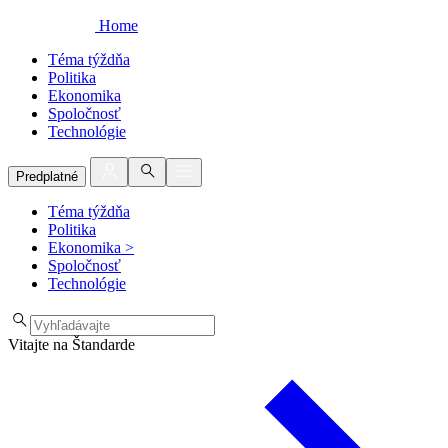
Home
Téma týždňa
Politika
Ekonomika
Spoločnosť
Technológie
Predplatné
Téma týždňa
Politika
Ekonomika
>
Spoločnosť
Technológie
Vitajte na Štandarde