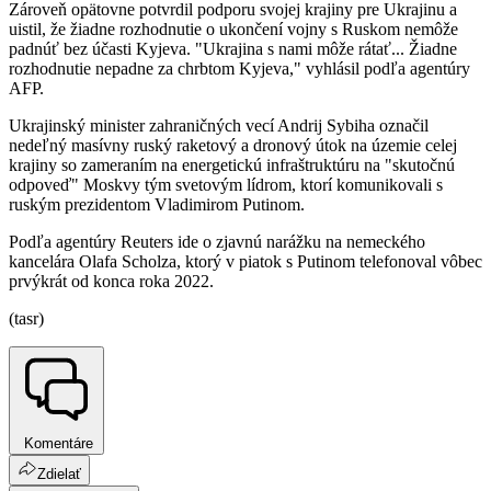
Zároveň opätovne potvrdil podporu svojej krajiny pre Ukrajinu a
uistil, že žiadne rozhodnutie o ukončení vojny s Ruskom nemôže
padnúť bez účasti Kyjeva. "Ukrajina s nami môže rátať... Žiadne
rozhodnutie nepadne za chrbtom Kyjeva," vyhlásil podľa agentúry
AFP.
Ukrajinský minister zahraničných vecí Andrij Sybiha označil
nedeľný masívny ruský raketový a dronový útok na územie celej
krajiny so zameraním na energetickú infraštruktúru na "skutočnú
odpoveď" Moskvy tým svetovým lídrom, ktorí komunikovali s
ruským prezidentom Vladimirom Putinom.
Podľa agentúry Reuters ide o zjavnú narážku na nemeckého
kancelára Olafa Scholza, ktorý v piatok s Putinom telefonoval vôbec
prvýkrát od konca roka 2022.
(tasr)
Komentáre
Zdielať