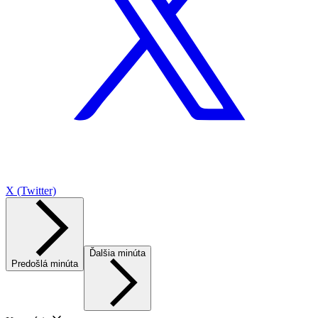
X (Twitter)
Ďalšia minúta
Predošlá minúta