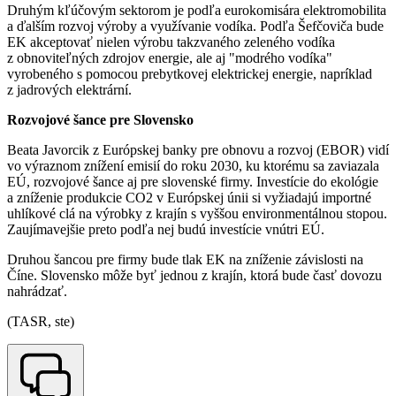
Druhým kľúčovým sektorom je podľa eurokomisára elektromobilita
a ďalším rozvoj výroby a využívanie vodíka. Podľa Šefčoviča bude
EK akceptovať nielen výrobu takzvaného zeleného vodíka
z obnoviteľných zdrojov energie, ale aj "modrého vodíka"
vyrobeného s pomocou prebytkovej elektrickej energie, napríklad
z jadrových elektrární.
Rozvojové šance pre Slovensko
Beata Javorcik z Európskej banky pre obnovu a rozvoj (EBOR) vidí
vo výraznom znížení emisií do roku 2030, ku ktorému sa zaviazala
EÚ, rozvojové šance aj pre slovenské firmy. Investície do ekológie
a zníženie produkcie CO2 v Európskej únii si vyžiadajú importné
uhlíkové clá na výrobky z krajín s vyššou environmentálnou stopou.
Zaujímavejšie preto podľa nej budú investície vnútri EÚ.
Druhou šancou pre firmy bude tlak EK na zníženie závislosti na
Číne. Slovensko môže byť jednou z krajín, ktorá bude časť dovozu
nahrádzať.
(TASR, ste)