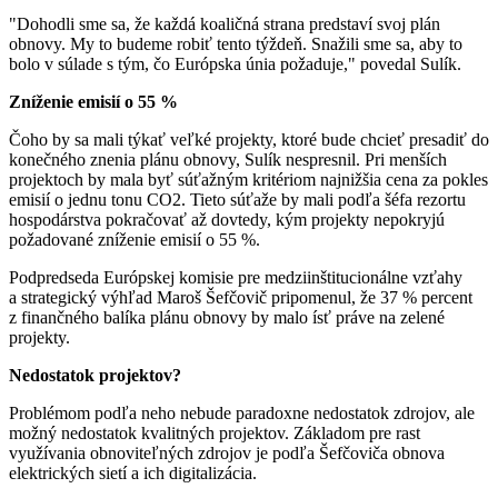
"Dohodli sme sa, že každá koaličná strana predstaví svoj plán
obnovy. My to budeme robiť tento týždeň. Snažili sme sa, aby to
bolo v súlade s tým, čo Európska únia požaduje," povedal Sulík.
Zníženie emisií o 55 %
Čoho by sa mali týkať veľké projekty, ktoré bude chcieť presadiť do
konečného znenia plánu obnovy, Sulík nespresnil. Pri menších
projektoch by mala byť súťažným kritériom najnižšia cena za pokles
emisií o jednu tonu CO2. Tieto súťaže by mali podľa šéfa rezortu
hospodárstva pokračovať až dovtedy, kým projekty nepokryjú
požadované zníženie emisií o 55 %.
Podpredseda Európskej komisie pre medziinštitucionálne vzťahy
a strategický výhľad Maroš Šefčovič pripomenul, že 37 % percent
z finančného balíka plánu obnovy by malo ísť práve na zelené
projekty.
Nedostatok projektov?
Problémom podľa neho nebude paradoxne nedostatok zdrojov, ale
možný nedostatok kvalitných projektov. Základom pre rast
využívania obnoviteľných zdrojov je podľa Šefčoviča obnova
elektrických sietí a ich digitalizácia.