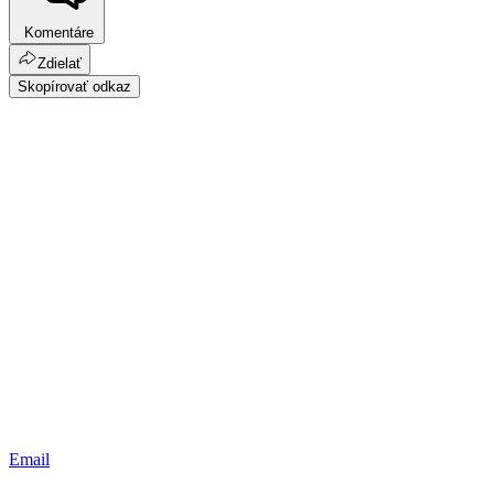
Komentáre
Zdielať
Skopírovať odkaz
Email