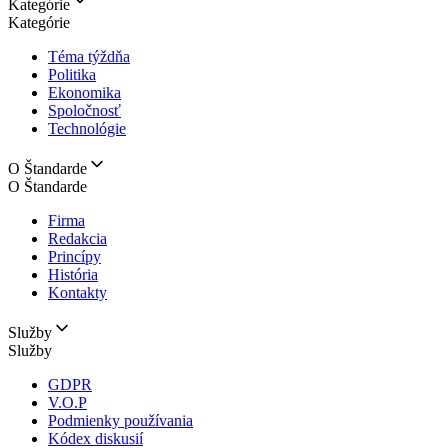
Kategórie
Kategórie
Téma týždňa
Politika
Ekonomika
Spoločnosť
Technológie
O Štandarde
O Štandarde
Firma
Redakcia
Princípy
História
Kontakty
Služby
Služby
GDPR
V.O.P
Podmienky používania
Kódex diskusií