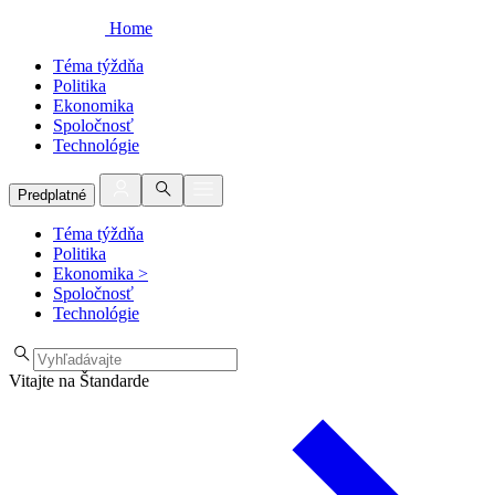
Home
Téma týždňa
Politika
Ekonomika
Spoločnosť
Technológie
Predplatné
Téma týždňa
Politika
Ekonomika
>
Spoločnosť
Technológie
Vitajte na Štandarde