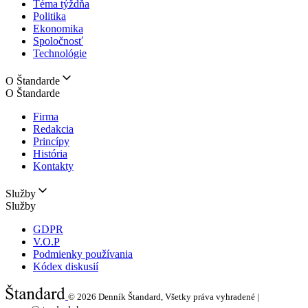
Téma týždňa
Politika
Ekonomika
Spoločnosť
Technológie
O Štandarde
O Štandarde
Firma
Redakcia
Princípy
História
Kontakty
Služby
Služby
GDPR
V.O.P
Podmienky používania
Kódex diskusií
© 2026
Denník Štandard, Všetky práva vyhradené |