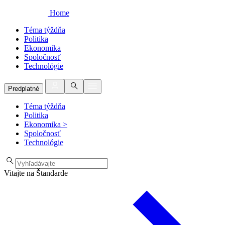
Home
Téma týždňa
Politika
Ekonomika
Spoločnosť
Technológie
Predplatné
Téma týždňa
Politika
Ekonomika
>
Spoločnosť
Technológie
Vitajte na Štandarde