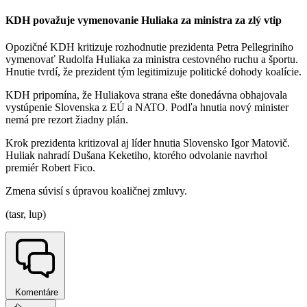
KDH považuje vymenovanie Huliaka za ministra za zlý vtip
Opozičné KDH kritizuje rozhodnutie prezidenta Petra Pellegriniho
vymenovať Rudolfa Huliaka za ministra cestovného ruchu a športu.
Hnutie tvrdí, že prezident tým legitimizuje politické dohody koalície.
KDH pripomína, že Huliakova strana ešte donedávna obhajovala
vystúpenie Slovenska z EÚ a NATO. Podľa hnutia nový minister
nemá pre rezort žiadny plán.
Krok prezidenta kritizoval aj líder hnutia Slovensko Igor Matovič.
Huliak nahradí Dušana Keketiho, ktorého odvolanie navrhol
premiér Robert Fico.
Zmena súvisí s úpravou koaličnej zmluvy.
(tasr, lup)
Komentáre