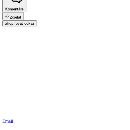
Komentáre
Zdielať
Skopírovať odkaz
Email