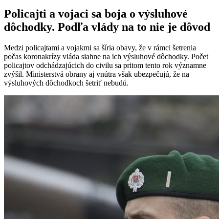
Policajti a vojaci sa boja o výsluhové
dôchodky. Podľa vlády na to nie je dôvod
Medzi policajtami a vojakmi sa šíria obavy, že v rámci šetrenia
počas koronakrízy vláda siahne na ich výsluhové dôchodky. Počet
policajtov odchádzajúcich do civilu sa pritom tento rok významne
zvýšil. Ministerstvá obrany aj vnútra však ubezpečujú, že na
výsluhových dôchodkoch šetriť nebudú.