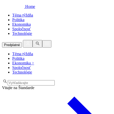
Home
Téma týždňa
Politika
Ekonomika
Spoločnosť
Technológie
Predplatné
Téma týždňa
Politika
Ekonomika
>
Spoločnosť
Technológie
Vitajte na Štandarde