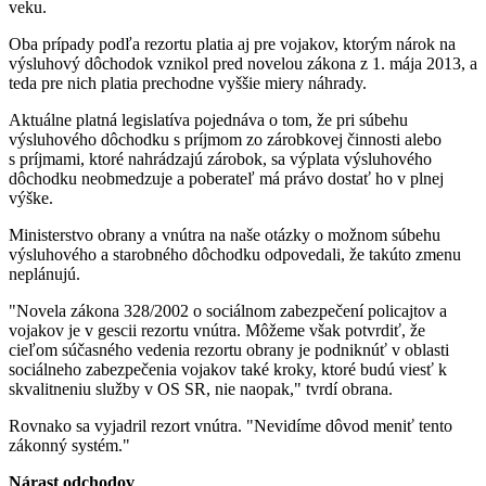
veku.
Oba prípady podľa rezortu platia aj pre vojakov, ktorým nárok na
výsluhový dôchodok vznikol pred novelou zákona z 1. mája 2013, a
teda pre nich platia prechodne vyššie miery náhrady.
Aktuálne platná legislatíva pojednáva o tom, že pri súbehu
výsluhového dôchodku s príjmom zo zárobkovej činnosti alebo
s príjmami, ktoré nahrádzajú zárobok, sa výplata výsluhového
dôchodku neobmedzuje a poberateľ má právo dostať ho v plnej
výške.
Ministerstvo obrany a vnútra na naše otázky o možnom súbehu
výsluhového a starobného dôchodku odpovedali, že takúto zmenu
neplánujú.
"Novela zákona 328/2002 o sociálnom zabezpečení policajtov a
vojakov je v gescii rezortu vnútra. Môžeme však potvrdiť, že
cieľom súčasného vedenia rezortu obrany je podniknúť v oblasti
sociálneho zabezpečenia vojakov také kroky, ktoré budú viesť k
skvalitneniu služby v OS SR, nie naopak," tvrdí obrana.
Rovnako sa vyjadril rezort vnútra. "Nevidíme dôvod meniť tento
zákonný systém."
Nárast odchodov