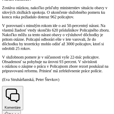
Zostáva otázkou, nakoľko prísľuby ministerstiev situáciu obavy v
silových zložkách upokoja. O ukončenie služobného pomeru ku
koncu roka požiadalo doteraz 962 policajtov.
V porovnaní s minulým rokom ide o asi 50-percentný nárast. Na
vlastnú žiadosť vtedy skončilo 620 príslušníkov Policajného zboru.
Nakoľko môžu za tento nárast obavy o výsluhové dôchodky je
pritom otázne. Policajní odborári ešte v lete varovali, že do
dôchodku by teoreticky mohlo odísť až 3000 policajtov, ktorí si
odrobili 25 rokov.
V služobnom pomere je v súčasnosti vyše 22-tisíc policajtov.
Obsadenosť sa pohybuje na úrovni 93 percent. V súvislosti
s otázkou o záujme o prácu v Policajnom zbore rezort poukázal na
pripravovanú reformu. Priniesť má zefektívnenie práce polície.
(Eva Struhárňanská, Peter Števkov)
Komentáre