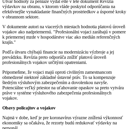
Útvar hodnoty za peniaze vydal ešte v lete dokument Revízia
výdavkov na obranu, v ktorom vláde poskytol odporúčania na
efektívnejšie vynakladanie finančných prostriedkov a úsporné kroky
v obrannom sektore.
V dokumente autori na viacerých miestach hodnotia platovú úroveň
vojakov ako nadpriemernú. "Profesionálni vojaci zarábajú v pomere
k priemernej mzde v hospodárstve viac ako medián referenčných
krajín."
Podľa útvaru chýbajú financie na modernizáciu výzbroje a jej
prevádzku. Revízia preto odporúča znížiť platovú úroveň
profesionálnych vojakov určitými opatreniami.
Pripomeňme, že vojaci majú oproti civiliným zamestnancom
obmedzené niektoré základné ústavné práv. To sa kompenzuje
štedrým výsluhovým zabezpečením a dovolenkou navyše.
Potenciálne veľký priestor na uťahovanie opaskov sa preto vytvára
práve v systéme výsluhového zabezpečenia profesionálnych
vojakov.
Obavy policajtov a vojakov
Najmä v dobe, keď je pre koronavírus výrazne znížená výkonnosť
ekonomiky sa očakáva, že rezorty budú redukovať výdavky na
personál.