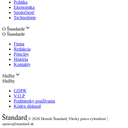
Politika
Ekonomika
Spoločnosť
Technológie
O Štandarde
O Štandarde
Firma
Redakcia
Princípy
História
Kontakty
Služby
Služby
GDPR
V.O.P
Podmienky používania
Kódex diskusií
© 2026
Denník Štandard, Všetky práva vyhradené |
oprava@standard.sk