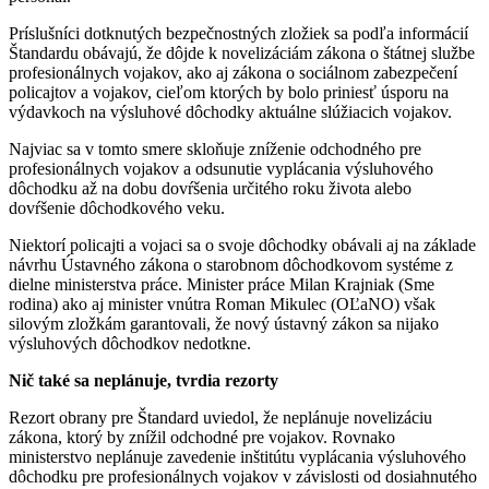
Príslušníci dotknutých bezpečnostných zložiek sa podľa informácií
Štandardu obávajú, že dôjde k novelizáciám zákona o štátnej službe
profesionálnych vojakov, ako aj zákona o sociálnom zabezpečení
policajtov a vojakov, cieľom ktorých by bolo priniesť úsporu na
výdavkoch na výsluhové dôchodky aktuálne slúžiacich vojakov.
Najviac sa v tomto smere skloňuje zníženie odchodného pre
profesionálnych vojakov a odsunutie vyplácania výsluhového
dôchodku až na dobu dovŕšenia určitého roku života alebo
dovŕšenie dôchodkového veku.
Niektorí policajti a vojaci sa o svoje dôchodky obávali aj na základe
návrhu Ústavného zákona o starobnom dôchodkovom systéme z
dielne ministerstva práce. Minister práce Milan Krajniak (Sme
rodina) ako aj minister vnútra Roman Mikulec (OĽaNO) však
silovým zložkám garantovali, že nový ústavný zákon sa nijako
výsluhových dôchodkov nedotkne.
Nič také sa neplánuje, tvrdia rezorty
Rezort obrany pre Štandard uviedol, že neplánuje novelizáciu
zákona, ktorý by znížil odchodné pre vojakov. Rovnako
ministerstvo neplánuje zavedenie inštitútu vyplácania výsluhového
dôchodku pre profesionálnych vojakov v závislosti od dosiahnutého