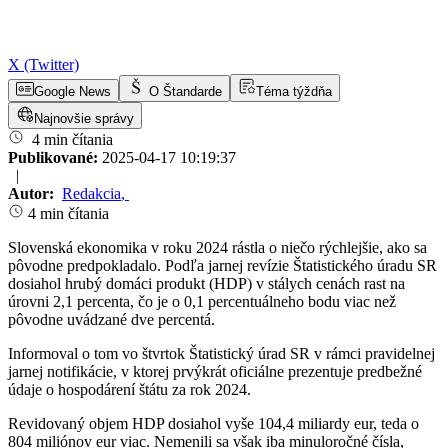
X (Twitter)
Google News
O Štandarde
Téma týždňa
Najnovšie správy
4 min čítania
Publikované:
2025-04-17 10:19:37
|
Autor:
Redakcia
,
4 min čítania
Slovenská ekonomika v roku 2024 rástla o niečo rýchlejšie, ako sa
pôvodne predpokladalo. Podľa jarnej revízie Štatistického úradu SR
dosiahol hrubý domáci produkt (HDP) v stálych cenách rast na
úrovni 2,1 percenta, čo je o 0,1 percentuálneho bodu viac než
pôvodne uvádzané dve percentá.
Informoval o tom vo štvrtok Štatistický úrad SR v rámci pravidelnej
jarnej notifikácie, v ktorej prvýkrát oficiálne prezentuje predbežné
údaje o hospodárení štátu za rok 2024.
Revidovaný objem HDP dosiahol vyše 104,4 miliardy eur, teda o
804 miliónov eur viac. Nemenili sa však iba minuloročné čísla,