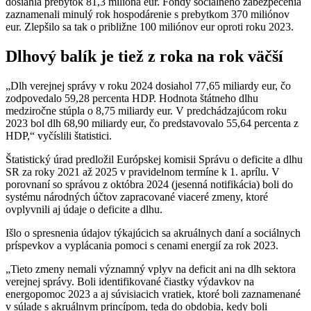
dosiahla prebytok 81,3 milióna eur. Fondy sociálneho zabezpečenia
zaznamenali minulý rok hospodárenie s prebytkom 370 miliónov
eur. Zlepšilo sa tak o približne 100 miliónov eur oproti roku 2023.
Dlhový balík je tiež z roka na rok väčší
„Dlh verejnej správy v roku 2024 dosiahol 77,65 miliardy eur, čo
zodpovedalo 59,28 percenta HDP. Hodnota štátneho dlhu
medziročne stúpla o 8,75 miliardy eur. V predchádzajúcom roku
2023 bol dlh 68,90 miliardy eur, čo predstavovalo 55,64 percenta z
HDP,“ vyčíslili štatistici.
Štatistický úrad predložil Európskej komisii Správu o deficite a dlhu
SR za roky 2021 až 2025 v pravidelnom termíne k 1. aprílu. V
porovnaní so správou z októbra 2024 (jesenná notifikácia) boli do
systému národných účtov zapracované viaceré zmeny, ktoré
ovplyvnili aj údaje o deficite a dlhu.
Išlo o spresnenia údajov týkajúcich sa akruálnych daní a sociálnych
príspevkov a vyplácania pomoci s cenami energií za rok 2023.
„Tieto zmeny nemali významný vplyv na deficit ani na dlh sektora
verejnej správy. Boli identifikované čiastky výdavkov na
energopomoc 2023 a aj súvisiacich vratiek, ktoré boli zaznamenané
v súlade s akruálnym princípom, teda do obdobia, kedy boli