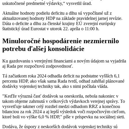
uskutočnené predmetné výdavky,“ vysvetlil úrad.
Aktuálne hodnoty podielu deficitu a dlhu sú vypočítané už z
aktualizovanej hodnoty HDP na základe pravidelnej jarnej revízie.
Dáta o deficite a dlhu za členské krajiny EÚ zverejní európsky
štatistický úrad Eurostat v utorok 22. apríla o 11:00 h.
Minuloročné hospodárenie nezmiernilo
potrebu ďalšej konsolidácie
Ku gazdovaniu s verejnými financiami a novým údajom sa vyjadrila
aj Rada pre rozpočtovú zodpovednosť.
Tá začiatkom roka 2024 odhadla deficit na podstatne vyšších 6,1
percenta HDP, ako však sama Rada tvrdí, odhad zahŕňal plánované
dodávky vojenskej techniky tak, ako s nimi počítala vláda.
"Keďže výrazná časť dodávok sa oneskorila, nebola nakoniec v
takom objeme zahrnutá v celkových výdavkoch verejnej správy. To
vysvetľuje takmer celý rozdiel medzi odhadom RRZ a konečnou
bilanciou za rok 2024 a aj lepší výsledok voči rozpočtovým cieľom,
ktoré boli vo výške 6,0 % HDP," píše v príspevku na sociálnej sieti.
Dodáva, že úspory z neskorších dodávok vojenskej techniky sú