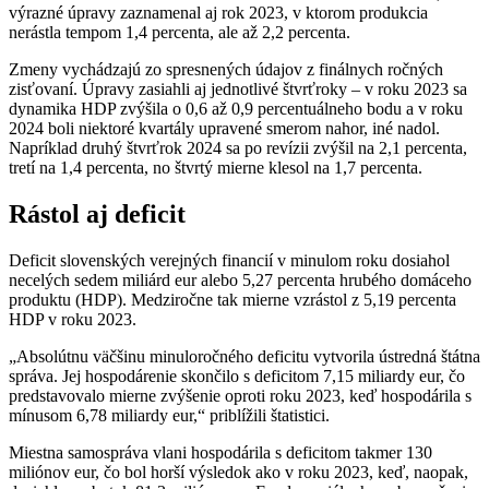
výrazné úpravy zaznamenal aj rok 2023, v ktorom produkcia
nerástla tempom 1,4 percenta, ale až 2,2 percenta.
Zmeny vychádzajú zo spresnených údajov z finálnych ročných
zisťovaní. Úpravy zasiahli aj jednotlivé štvrťroky – v roku 2023 sa
dynamika HDP zvýšila o 0,6 až 0,9 percentuálneho bodu a v roku
2024 boli niektoré kvartály upravené smerom nahor, iné nadol.
Napríklad druhý štvrťrok 2024 sa po revízii zvýšil na 2,1 percenta,
tretí na 1,4 percenta, no štvrtý mierne klesol na 1,7 percenta.
Rástol aj deficit
Deficit slovenských verejných financií v minulom roku dosiahol
necelých sedem miliárd eur alebo 5,27 percenta hrubého domáceho
produktu (HDP). Medziročne tak mierne vzrástol z 5,19 percenta
HDP v roku 2023.
„Absolútnu väčšinu minuloročného deficitu vytvorila ústredná štátna
správa. Jej hospodárenie skončilo s deficitom 7,15 miliardy eur, čo
predstavovalo mierne zvýšenie oproti roku 2023, keď hospodárila s
mínusom 6,78 miliardy eur,“ priblížili štatistici.
Miestna samospráva vlani hospodárila s deficitom takmer 130
miliónov eur, čo bol horší výsledok ako v roku 2023, keď, naopak,