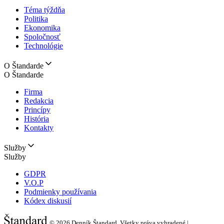
Téma týždňa
Politika
Ekonomika
Spoločnosť
Technológie
O Štandarde
O Štandarde
Firma
Redakcia
Princípy
História
Kontakty
Služby
Služby
GDPR
V.O.P
Podmienky používania
Kódex diskusií
© 2026
Denník Štandard, Všetky práva vyhradené |