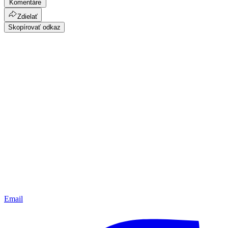
Komentáre
Zdielať
Skopírovať odkaz
Email