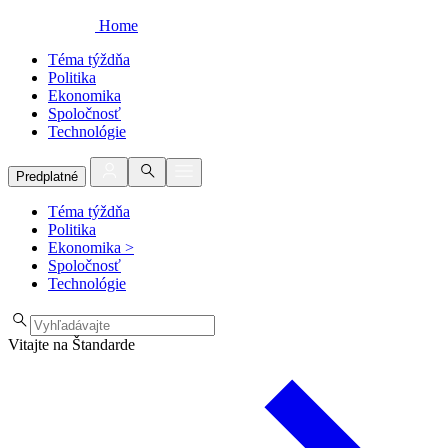
Home
Téma týždňa
Politika
Ekonomika
Spoločnosť
Technológie
Predplatné
Téma týždňa
Politika
Ekonomika
>
Spoločnosť
Technológie
Vitajte na Štandarde