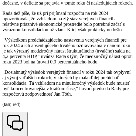
dočasné, v deficite sa prejavia v tomto roku či nasledujúcich rokoch.
Rada tiež píše, že už pri prijímaní rozpočtu na rok 2024
upozorňovala, že vzhľadom na zlý stav verejných financií a
relatívne priaznivé ekonomické prostredie bolo potrebné začať s
výraznou konsolidáciou už vlani. K tej však prakticky nedošlo.
"Výsledkom predchádzajúceho nastavenia verejných financií pre
rok 2024 a ich absentujúceho trvalého ozdravovania v danom roku
je tak výrazný medziročný nárast štrukturálneho (trvalého) salda na
4,2 percenta HDP," uvádza Rada s tým, že medziročný nárast oproti
roku 2023 bol na úrovni 0,9 percentuálneho bodu.
„Dosiahnutý výsledok verejných financií v roku 2024 tak ovplyvní
aj vývoj v ďalších rokoch, v ktorých by mala ďalej prebiehať
konsolidácia. Tá vzhľadom na minuloročný výsledok bude musieť
byť koncentrovanejšia v kratšom čase,“ hovorí predseda Rady pre
rozpočtovú zodpovednosť Ján Tóth.
(tasr, red)