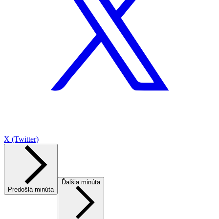
X (Twitter)
Ďalšia minúta
Predošlá minúta