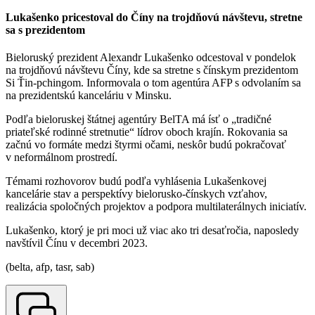
Lukašenko pricestoval do Číny na trojdňovú návštevu, stretne
sa s prezidentom
Bieloruský prezident Alexandr Lukašenko odcestoval v pondelok
na trojdňovú návštevu Číny, kde sa stretne s čínskym prezidentom
Si Ťin-pchingom. Informovala o tom agentúra AFP s odvolaním sa
na prezidentskú kanceláriu v Minsku.
Podľa bieloruskej štátnej agentúry BelTA má ísť o „tradičné
priateľské rodinné stretnutie“ lídrov oboch krajín. Rokovania sa
začnú vo formáte medzi štyrmi očami, neskôr budú pokračovať
v neformálnom prostredí.
Témami rozhovorov budú podľa vyhlásenia Lukašenkovej
kancelárie stav a perspektívy bielorusko-čínskych vzťahov,
realizácia spoločných projektov a podpora multilaterálnych iniciatív.
Lukašenko, ktorý je pri moci už viac ako tri desaťročia, naposledy
navštívil Čínu v decembri 2023.
(belta, afp, tasr, sab)