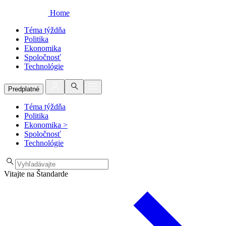
Home
Téma týždňa
Politika
Ekonomika
Spoločnosť
Technológie
Predplatné
Téma týždňa
Politika
Ekonomika
>
Spoločnosť
Technológie
Vitajte na Štandarde