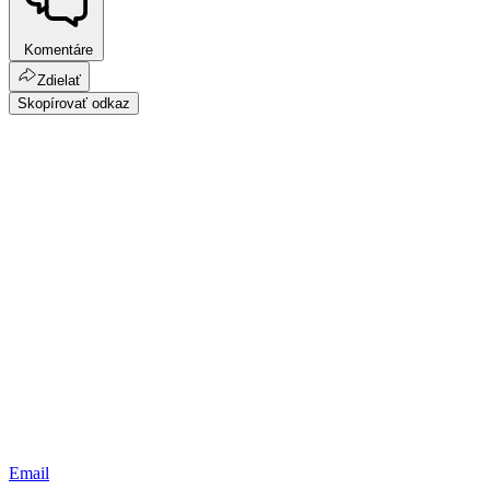
Komentáre
Zdielať
Skopírovať odkaz
Email