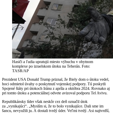
Hasiči a ľudia upratujú miesto výbuchu v obytnom
komplexe po izraelskom útoku na Teherán. Foto:
TASR/AP
Prezident USA Donald Trump priznal, že Biely dom o útoku vedel,
hoci odmietol úvahy o poskytnutí vojenskej podpory. Tú poskytli
Spojené štáty pri útokoch Iránu z apríla a októbra 2024. Rovnako aj
pri tomto útoku a potenciálnej odvete avizoval podporu Tel Avivu.
Republikánsky líder však neskôr cez deň označil útok
za „vynikajúci“. „Myslím si, že to bolo vynikajúce. Dali sme im
šancu, nevyužili ju. A dostali tvrdý úder. Veľmi tvrdý. Asi najtvrdší,