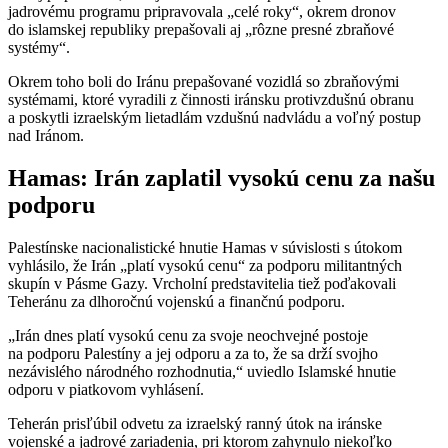
jadrovému programu pripravovala „celé roky“, okrem dronov
do islamskej republiky prepašovali aj „rôzne presné zbraňové
systémy“.
Okrem toho boli do Iránu prepašované vozidlá so zbraňovými
systémami, ktoré vyradili z činnosti iránsku protivzdušnú obranu
a poskytli izraelským lietadlám vzdušnú nadvládu a voľný postup
nad Iránom.
Hamas: Irán zaplatil vysokú cenu za našu
podporu
Palestínske nacionalistické hnutie Hamas v súvislosti s útokom
vyhlásilo, že Irán „platí vysokú cenu“ za podporu militantných
skupín v Pásme Gazy. Vrcholní predstavitelia tiež poďakovali
Teheránu za dlhoročnú vojenskú a finančnú podporu.
„Irán dnes platí vysokú cenu za svoje neochvejné postoje
na podporu Palestíny a jej odporu a za to, že sa drží svojho
nezávislého národného rozhodnutia,“ uviedlo Islamské hnutie
odporu v piatkovom vyhlásení.
Teherán prisľúbil odvetu za izraelský ranný útok na iránske
vojenské a jadrové zariadenia, pri ktorom zahynulo niekoľko