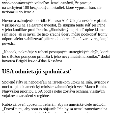
vysokopostavených veliteľov. Izrael oznámil, že pracuje
na zachytení 100 bezpilotných lietadiel, ktoré vypustil Irán, ale
nedorazili do Izraela.
Hovorca ozbrojeného krídla Hamasu Abú Ubajda neskôr v piatok
v príspevku na Telegrame uviedol, že skupina bude stáť pri Iráne
v jeho konflikte proti Izraelu. „Sionistický nepriateľ úplne klame
sám seba, ak si myslí, že tieto zradné údery môžu podkopať fronty
odporu alebo stabilizovať piliere tohto krehkého útvaru v regióne,“
povedal.
„Naopak, pokračuje v robení postupných strategických chýb, ktoré
ho s Božou pomocou priblížia k jeho nevyhnutnému zániku,“ dodal
hovorca Brigád Ízz-ad-Dína Kassáma.
USA odmietajú spoluúčasť
Spojené štáty sa nepodieľali na izraelskom útoku na Irán, uviedol v
noci na piatok americký minister zahraničných vecí Marco Rubio.
Najvyššou prioritou USA podľa neho zostáva ochrana vlastných
vojakov a zariadení v regióne.
Rubio zároveň upozornil Teherán, aby na americké ciele neútočil.
„Dovoľte mi, aby som to objasnil: Irán by sa nemal zameriavať na