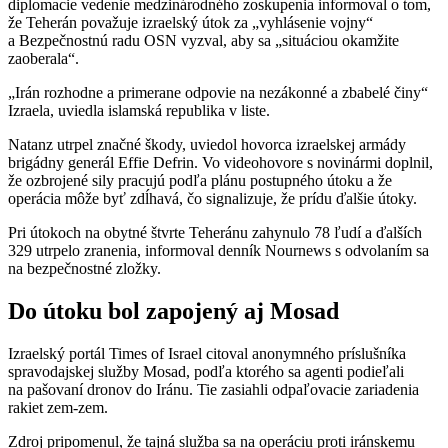
diplomacie vedenie medzinárodného zoskupenia informoval o tom,
že Teherán považuje izraelský útok za „vyhlásenie vojny“
a Bezpečnostnú radu OSN vyzval, aby sa „situáciou okamžite
zaoberala“.
„Irán rozhodne a primerane odpovie na nezákonné a zbabelé činy“
Izraela, uviedla islamská republika v liste.
Natanz utrpel značné škody, uviedol hovorca izraelskej armády
brigádny generál Effie Defrin. Vo videohovore s novinármi doplnil,
že ozbrojené sily pracujú podľa plánu postupného útoku a že
operácia môže byť zdĺhavá, čo signalizuje, že prídu ďalšie útoky.
Pri útokoch na obytné štvrte Teheránu zahynulo 78 ľudí a ďalších
329 utrpelo zranenia, informoval denník Nournews s odvolaním sa
na bezpečnostné zložky.
Do útoku bol zapojený aj Mosad
Izraelský portál Times of Israel citoval anonymného príslušníka
spravodajskej služby Mosad, podľa ktorého sa agenti podieľali
na pašovaní dronov do Iránu. Tie zasiahli odpaľovacie zariadenia
rakiet zem-zem.
Zdroj pripomenul, že tajná služba sa na operáciu proti iránskemu