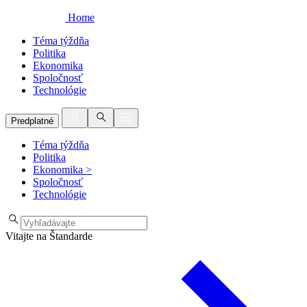
Home
Téma týždňa
Politika
Ekonomika
Spoločnosť
Technológie
Predplatné
Téma týždňa
Politika
Ekonomika
>
Spoločnosť
Technológie
Vitajte na Štandarde