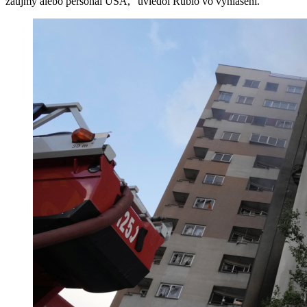
záujmy alebo personál USA,“ uviedol Rubio vo vyhlásení.