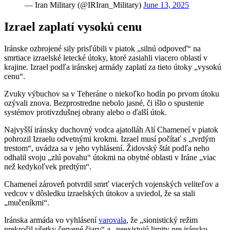
— Iran Military (@IRIran_Military)
June 13, 2025
Izrael zaplatí vysokú cenu
Iránske ozbrojené sily prisľúbili v piatok „silnú odpoveď“ na
smrtiace izraelské letecké útoky, ktoré zasiahli viacero oblastí v
krajine. Izrael podľa iránskej armády zaplatí za tieto útoky „vysokú
cenu“.
Zvuky výbuchov sa v Teheráne o niekoľko hodín po prvom útoku
ozývali znova. Bezprostredne nebolo jasné, či išlo o spustenie
systémov protivzdušnej obrany alebo o ďalší útok.
Najvyšší iránsky duchovný vodca ajatolláh Alí Chameneí v piatok
pohrozil Izraelu odvetnými krokmi. Izrael musí počítať s „tvrdým
trestom“, uvádza sa v jeho vyhlásení. Židovský štát podľa neho
odhalil svoju „zlú povahu“ útokmi na obytné oblasti v Iráne „viac
než kedykoľvek predtým“.
Chameneí zároveň potvrdil smrť viacerých vojenských veliteľov a
vedcov v dôsledku izraelských útokov a uviedol, že sa stali
„mučeníkmi“.
Iránska armáda vo vyhlásení
varovala
, že „sionistický režim
prekročil všetky červené čiary“ a „neexistujú limity pre iránsku