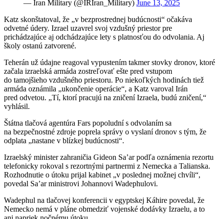
— Iran Military (@IRIran_Military)
June 13, 2025
Katz skonštatoval, že „v bezprostrednej budúcnosti“ očakáva
odvetné údery. Izrael uzavrel svoj vzdušný priestor pre
prichádzajúce aj odchádzajúce lety s platnosťou do odvolania. Aj
školy ostanú zatvorené.
Teherán už údajne reagoval vypustením takmer stovky dronov, ktoré
začala izraelská armáda zostreľovať ešte pred vstupom
do tamojšieho vzdušného priestoru. Po niekoľkých hodinách tiež
armáda oznámila „ukončenie operácie“, a Katz varoval Irán
pred odvetou. „Tí, ktorí pracujú na zničení Izraela, budú zničení,“
vyhlásil.
Štátna tlačová agentúra Fars popoludní s odvolaním sa
na bezpečnostné zdroje poprela správy o vyslaní dronov s tým, že
odplata „nastane v blízkej budúcnosti“.
Izraelský minister zahraničia Gideon Sa’ar podľa oznámenia rezortu
telefonicky rokoval s rezortnými partnermi z Nemecka a Talianska.
Rozhodnutie o útoku prijal kabinet „v poslednej možnej chvíli“,
povedal Sa’ar ministrovi Johannovi Wadephulovi.
Wadephul na tlačovej konferencii v egyptskej Káhire povedal, že
Nemecko nemá v pláne obmedziť vojenské dodávky Izraelu, a to
ani napriek nočnému útoku.