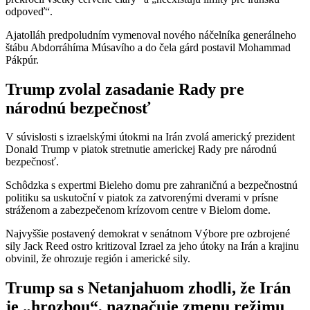
odpoveď“.
Ajatolláh predpoludním vymenoval nového náčelníka generálneho
štábu Abdorráhíma Músavího a do čela gárd postavil Mohammad
Pákpúr.
Trump zvolal zasadanie Rady pre
národnú bezpečnosť
V súvislosti s izraelskými útokmi na Irán zvolá americký prezident
Donald Trump v piatok stretnutie americkej Rady pre národnú
bezpečnosť.
Schôdzka s expertmi Bieleho domu pre zahraničnú a bezpečnostnú
politiku sa uskutoční v piatok za zatvorenými dverami v prísne
stráženom a zabezpečenom krízovom centre v Bielom dome.
Najvyššie postavený demokrat v senátnom Výbore pre ozbrojené
sily Jack Reed ostro kritizoval Izrael za jeho útoky na Irán a krajinu
obvinil, že ohrozuje región i americké sily.
Trump sa s Netanjahuom zhodli, že Irán
je „hrozbou“, naznačuje zmenu režimu