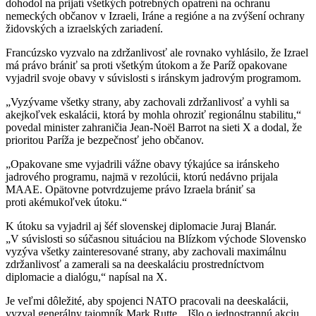
dohodol na prijatí všetkých potrebných opatrení na ochranu
nemeckých občanov v Izraeli, Iráne a regióne a na zvýšení ochrany
židovských a izraelských zariadení.
Francúzsko vyzvalo na zdržanlivosť ale rovnako vyhlásilo, že Izrael
má právo brániť sa proti všetkým útokom a že Paríž opakovane
vyjadril svoje obavy v súvislosti s iránskym jadrovým programom.
„Vyzývame všetky strany, aby zachovali zdržanlivosť a vyhli sa
akejkoľvek eskalácii, ktorá by mohla ohroziť regionálnu stabilitu,“
povedal minister zahraničia Jean-Noël Barrot na sieti X a dodal, že
prioritou Paríža je bezpečnosť jeho občanov.
„Opakovane sme vyjadrili vážne obavy týkajúce sa iránskeho
jadrového programu, najmä v rezolúcii, ktorú nedávno prijala
MAAE. Opätovne potvrdzujeme právo Izraela brániť sa
proti akémukoľvek útoku.“
K útoku sa vyjadril aj šéf slovenskej diplomacie Juraj Blanár.
„V súvislosti so súčasnou situáciou na Blízkom východe Slovensko
vyzýva všetky zainteresované strany, aby zachovali maximálnu
zdržanlivosť a zamerali sa na deeskaláciu prostredníctvom
diplomacie a dialógu,“ napísal na X.
Je veľmi dôležité, aby spojenci NATO pracovali na deeskalácii,
vyzval generálny tajomník Mark Rutte. „Išlo o jednostrannú akciu