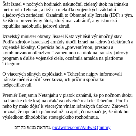
Štát Izrael v nočných hodinách uskutočnil cielený útok na iránsku
metropolu Teherán, a tiež na niekoľko vojenských základní
a jadrových zariadení. Oznámili to Obranné sily Izraela (IDF) s tým,
že išlo o preventívny útok, ktorý mal zabrániť, aby islamská
republika nadobudla jadrovú zbraň.
Izraelský minister obrany Jisrael Katz vyhlásil výnimočný stav.
Podľa zdrojov izraelskej armády útočil Izrael na jadrovú elektráreň a
vojenské lokality. Operácia bola „preventívnou, presnou a
kombinovanou ofenzívou“ zameranou na útok na iránsky jadrový
program a ďalšie vojenské ciele, oznámila armáda na platforme
Telegram.
O viacerých silných explóziách v Teheráne najprv informovali
iránske médiá a očití svedkovia, ich príčinu spočiatku
nešpecifikovali.
Premiér Benjamin Netanjahu v piatok oznámil, že po nočnom útoku
na iránske ciele krajina očakáva odvetné reakcie Teheránu. Podľa
neho by malo dôjsť k viacerým vlnám iránskych útokov. Zároveň
priznal, že operáciu plánoval už na apríl, čo naznačuje, že útok bol
výsledkom dlhodobého strategického rozhodnutia.
נתראה ממש בקרוב.
pic.twitter.com/AulwaQmnmy