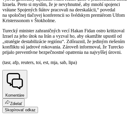
Izraela. Preto si myslím, že je nevyhnutné, aby mnohí spojenci
vrátane Spojených štátov pracovali na deeskalácii,“ povedal
na spoločnej tlačovej konferencii so švédskym premiérom Ulfom
Kristerssonom v Štokholme.
Turecký minister zahraničných vecí Hakan Fidan ostro kritizoval
Izrael za jeho útok na Irán a vyzval ho, aby okamžite upustil od
„stratégie destabilizácie regiónu“. Zdôraznil, že jediným riešením
konfliktu sú jadrové rokovania. Zároveň informoval, že Turecko
prijalo preventívne bezpečnostné opatrenia na najvyššej úrovni.
(tasr, afp, reuters, toi, est, mja, sab, lipa)
Komentáre
Zdielať
Skopírovať odkaz