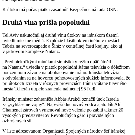
K útoku má počas piatka zasadnúť Bezpečnostná rada OSN.
Druhá vlna prišla popoludní
Tel Aviv uskutočnil aj druhú vlnu útokov na iránskom území,
uviedli miestne médiá. Explózie hlásili okrem iného v mestách
Tabríz na severozápade a Širáz v centrálnej časti krajiny, ako aj
v jadrovom komplexe Natanz.
„Pred niekoľkými minútami sionistický režim opäť útočil
na Natanz,“ uviedla v piatok popoludní štátna televízia o dôležitom
podzemnom závode na obohacovanie uránu. Iránska televízia
s odvolaním sa na hovorcu pohotovostných služieb informovala, že
pri útokoch Izraela v rôznych provinciách Iránu vrátane hlavného
mesta Teherán utrpelo zranenia najmenej 95 ľudí.
Iránsky minister zahraničia Abbás Arakčí označil útok Izraela
za „vyhlásenie vojny“. Najvyšší duchovný vodca ajatolláh Alí
Chameneí zároveň vymenoval nové velenie po zabití takmer 20
vysokých predstaviteľov Revolučných gárd i pravidelných
ozbrojených síl.
V liste adresovanom Organizácii Spojených národov šéf iránskej