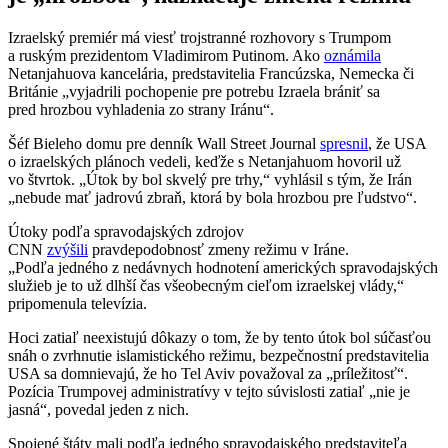
Izraelský premiér má viesť trojstranné rozhovory s Trumpom
a ruským prezidentom Vladimirom Putinom. Ako
oznámila
Netanjahuova kancelária, predstavitelia Francúzska, Nemecka či
Británie „vyjadrili pochopenie pre potrebu Izraela brániť sa
pred hrozbou vyhladenia zo strany Iránu“.
Šéf Bieleho domu pre denník Wall Street Journal
spresnil
, že USA
o izraelských plánoch vedeli, keďže s Netanjahuom hovoril už
vo štvrtok. „Útok by bol skvelý pre trhy,“ vyhlásil s tým, že Irán
„nebude mať jadrovú zbraň, ktorá by bola hrozbou pre ľudstvo“.
Útoky podľa spravodajských zdrojov
CNN
zvýšili
pravdepodobnosť zmeny režimu v Iráne.
„Podľa jedného z nedávnych hodnotení amerických spravodajských
služieb je to už dlhší čas všeobecným cieľom izraelskej vlády,“
pripomenula televízia.
Hoci zatiaľ neexistujú dôkazy o tom, že by tento útok bol súčasťou
snáh o zvrhnutie islamistického režimu, bezpečnostní predstavitelia
USA sa domnievajú, že ho Tel Aviv považoval za „príležitosť“.
Pozícia Trumpovej administratívy v tejto súvislosti zatiaľ „nie je
jasná“, povedal jeden z nich.
Spojené štáty mali podľa jedného spravodajského predstaviteľa