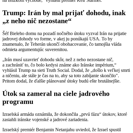
na Blízkom východe,“ vyhlásil premiér Keir Starmer.
Trump: Irán by mal prijať dohodu, inak
„z neho nič nezostane“
Šéf Bieleho domu na pozadí nočného útoku vyzval Irán na prijatie
jadrovej dohody vo forme, v akej ju ponúkajú USA. To by
znamenalo, že Teherán ukončí obohacovanie, čo tamojšia vláda
odmieta argumentujúc suverenitou.
„Irán musí uzavrieť dohodu skôr, než z neho nezostane nič,
a zachrániť to, čo bolo kedysi známe ako Iránske impérium,“
vyhlásil Trump na sieti Truth Social. Dodal, že „došlo k veľkej smrti
a ničeniu, ale stále je čas na to, aby sa toto zabíjanie skončilo".
Pritom dodal, že ďalšie plánované útoky budú ešte brutálnejšie.
Útok sa zameral na ciele jadrového
programu
Izraelská armáda oznámila, že dokončila „prvú fázu“ útokov, ktoré
zasiahli iránske vojenské a jadrové zariadenia.
Izraelský premiér Benjamin Netanjahu uviedol, že Izrael spustil