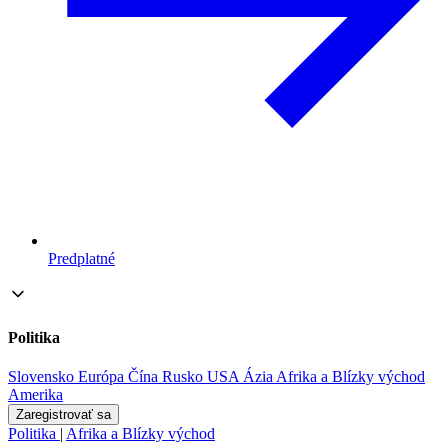
Predplatné
Politika
Slovensko
Európa
Čína
Rusko
USA
Ázia
Afrika a Blízky východ
Amerika
Zaregistrovať sa
Politika
|
Afrika a Blízky východ