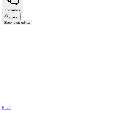
Komentáre
Zdielať
Skopírovať odkaz
Email