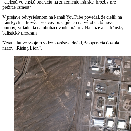
„cielenú vojenskú operáciu na zmiernenie iránskej hrozby pre
prežitie Izraela“.
V prejave odvysielanom na kanáli YouTube povedal, že cielili na
iránskych jadrových vedcov pracujúcich na výrobe atómovej
bomby, zariadenia na obohacovanie uránu v Natanze a na iránsky
balistický program.
Netanjahu vo svojom videoposolstve dodal, že operácia dostala
názov „Rising Lion“.