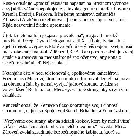
Rusko odsúdilo „prudkú eskaláciu napätia“ na Strednom východe
a vyjadrilo vážne znepokojenie, citovala agentúra Interfax hovorcu
Kremľa Dmitrija Peskova. Iránskemu ministrovi zahraničia
Abbásovi Arakčímu telefonoval aj jeho saudský náprotivok, hoci
Rijád nezverejnil žiadne upresnenie.
Útok Izraelu na Irán je „jasná provokácia“, reagoval turecký
prezident Recep Tayyip Erdogan na sieti X. „Útoky Netanjahua
a jeho masakrovej siete, ktoré zapaľujú celý náš región i svet, musia
byť zastavené,“ napísal. Zdôraznil, že Ankara pozorne sleduje vývoj
situácie a apeloval na medzinárodné spoločenstvo, aby konalo
s cieľom zabrániť ďalšej eskalácii.
Netanjahu ešte v noci telefonoval aj spolkovému kancelárovi
Friedrichovi Merzovi, ktorého o útoku informoval. Izrael má právo
na obranu a Irán by nemal vyvíjať jadrové zbrane, uvádza sa
vo vyhlásení Berlína, hoci Merz vyzval obe strany, aby sa zdržali
eskalácie.
Kancelár dodal, že Nemecko úzko koordinuje svoju činnosť
s partnermi, najmä so Spojenými štátmi, Britániou a Francúzskom.
„Vyzývame obe strany, aby sa zdržali krokov, ktoré by mohli viesť
k ďalšej eskalácii a destabilizácii celého regiónu,“ povedal Merz.
Zároveň zvolal zasadnutie bezpečnostného kabinetu, ktorý sa