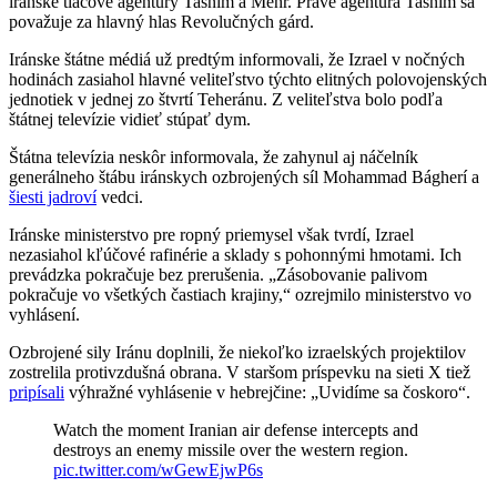
iránske tlačové agentúry Tasním a Mehr. Práve agentúra Tasním sa
považuje za hlavný hlas Revolučných gárd.
Iránske štátne médiá už predtým informovali, že Izrael v nočných
hodinách zasiahol hlavné veliteľstvo týchto elitných polovojenských
jednotiek v jednej zo štvrtí Teheránu. Z veliteľstva bolo podľa
štátnej televízie vidieť stúpať dym.
Štátna televízia neskôr informovala, že zahynul aj náčelník
generálneho štábu iránskych ozbrojených síl Mohammad Bágherí a
šiesti jadroví
vedci.
Iránske ministerstvo pre ropný priemysel však tvrdí, Izrael
nezasiahol kľúčové rafinérie a sklady s pohonnými hmotami. Ich
prevádzka pokračuje bez prerušenia. „Zásobovanie palivom
pokračuje vo všetkých častiach krajiny,“ ozrejmilo ministerstvo vo
vyhlásení.
Ozbrojené sily Iránu doplnili, že niekoľko izraelských projektilov
zostrelila protivzdušná obrana. V staršom príspevku na sieti X tiež
pripísali
výhražné vyhlásenie v hebrejčine: „Uvidíme sa čoskoro“.
Watch the moment Iranian air defense intercepts and
destroys an enemy missile over the western region.
pic.twitter.com/wGewEjwP6s