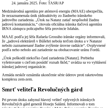
24. januára 2025. Foto: TASR/AP
Medzinárodná agentúra pre atómovú energiu (MAAE) ubezpečila,
že nezaznamenala únik rádioaktivity zo žiadneho iránskeho
jadrového zariadenia. „Útok na Natanz zatiaľ nespôsobil žiadnu
jadrovú kontamináciu,“ citovala oficiálna iránska tlačová agentúra
IRNA zástupcu policajného šéfa provincie Isfahán.
MAAE podľa jej šéfa Rafaela Grossiho iránske orgány informovali,
že „jadrová elektráreň v Búšehri nebola terčom útoku a v Natanze
nebolo zaznamenané žiadne zvýšenie úrovne radiácie“. Ovplyvnené
podľa neho nebolo ani zariadenie na obohacovanie uránu Fordú.
„Útok poškodil niekoľko častí zariadenia [Natanz]. Prebieha
vyšetrovanie s cieľom posúdiť rozsah škôd,“ uvádza sa vo vyhlásení
iránskej jadrovej organizácie.
Armáda neskôr oznámila ukončenie série úderov proti raketovému
komplexu zem-zem.
Smrť veliteľa Revolučných gárd
Pri prvom útoku zahynul hlavný veliteľ vplyvných iránskych
Revolučných gárd generál Hosejn Salámí. Informovali o tom