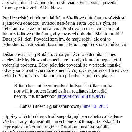
aký sa dá dostať. A bude toho ešte viac. Oveľa viac,“ povedal
Trump pre televíziu ABC News.
Pred izraelskými údermi dal Iránu 60-dňové ultimátum v súvislosti
s jadrovou dohodou, uviedol neskôr na Truth Social s tým, že
Teherán má teraz druhú šancu. „Pred dvoma mesiacmi som dal
Iránu 60-dňové ultimátum, aby ‚uzavrel dohodu‘. Mali to urobiť!
Dnes je 61. deň. Povedal som im, čo majú robiť, ale oni to
jednoducho nedokázali dosiahnuť. Teraz majú možno druhú šancu!“
Dištancovala sa aj Británia. Anonymné zdroje denníka Times
a televízie Sky News ubezpečili, že Londýn k útoku neposkytol
vojenskú podporu. Zdroj televízie povedal, že v prípade iránskej
odvety sa táto situácia môže zmeniť. Vojnová reportérka Times však
uviedla, že britská vláda podporu pri odvete „nemá v pláne“.
Britain has not been involved in Israel's strikes on Iran
nor will it protect Israel as Iran retaliates like it did
before, it is understood
https://t.co/F5l5DBO8vB
— Larisa Brown (@larisamlbrown)
June 13, 2025
„Správy o týchto úderoch sú znepokojujúce a naliehavo žiadame
všetky strany, aby ustúpili a urýchlene znížili napätie. Eskalácia
neprospieva nikomu v regióne. Prioritou musí byť stabilita