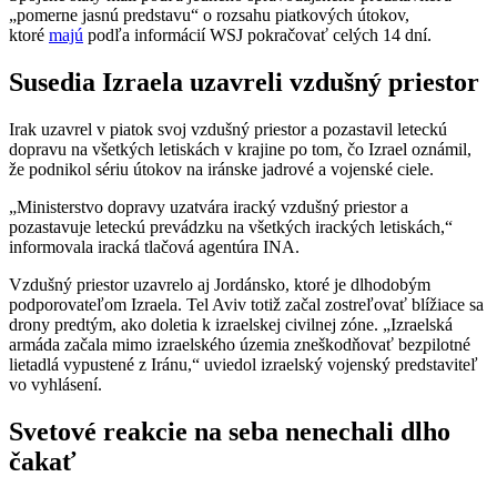
„pomerne jasnú predstavu“ o rozsahu piatkových útokov,
ktoré
majú
podľa informácií WSJ pokračovať celých 14 dní.
Susedia Izraela uzavreli vzdušný priestor
Irak uzavrel v piatok svoj vzdušný priestor a pozastavil leteckú
dopravu na všetkých letiskách v krajine po tom, čo Izrael oznámil,
že podnikol sériu útokov na iránske jadrové a vojenské ciele.
„Ministerstvo dopravy uzatvára iracký vzdušný priestor a
pozastavuje leteckú prevádzku na všetkých irackých letiskách,“
informovala iracká tlačová agentúra INA.
Vzdušný priestor uzavrelo aj Jordánsko, ktoré je dlhodobým
podporovateľom Izraela. Tel Aviv totiž začal zostreľovať blížiace sa
drony predtým, ako doletia k izraelskej civilnej zóne. „Izraelská
armáda začala mimo izraelského územia zneškodňovať bezpilotné
lietadlá vypustené z Iránu,“ uviedol izraelský vojenský predstaviteľ
vo vyhlásení.
Svetové reakcie na seba nenechali dlho
čakať