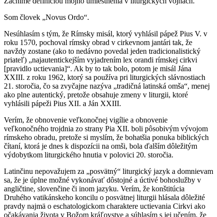
Začnime definíciou môjho umiestnenia v liturgických vojnách.
Som človek „Novus Ordo“.
Nesúhlasím s tým, že Rímsky misál, ktorý vyhlásil pápež Pius V. v
roku 1570, pochoval rímsky obrad v cirkevnom jantári tak, že
navždy zostane (ako to nedávno povedal jeden tradicionalistický
priateľ) „najautentickejším vyjadrením lex orandi rímskej cirkvi
[pravidlo uctievania]“. Ak by to tak bolo, potom je misál Jána
XXIII. z roku 1962, ktorý sa používa pri liturgických slávnostiach
21. storočia, čo sa zvyčajne nazýva „tradičná latinská omša“, menej
ako plne autentický, pretože obsahuje zmeny v liturgii, ktoré
vyhlásili pápeži Pius XII. a Ján XXIII.
Verím, že obnovenie veľkonočnej vigílie a obnovenie
veľkonočného trojdnia zo strany Pia XII. boli pôsobivým vývojom
rímskeho obradu, pretože si myslím, že bohatšia ponuka biblických
čítaní, ktorá je dnes k dispozícii na omši, bola ďalším dôležitým
výdobytkom liturgického hnutia v polovici 20. storočia.
Latinčinu nepovažujem za „posvätný“ liturgický jazyk a domnievam
sa, že je úplne možné vykonávať dôstojné a úctivé bohoslužby v
angličtine, slovenčine či inom jazyku. Verím, že konštitúcia
Druhého vatikánskeho koncilu o posvätnej liturgii hlásala dôležité
pravdy najmä o eschatologickom charaktere uctievania Cirkvi ako
očakávania života v Božom kráľovstve a súhlasím s jej učením, že