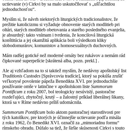
uctievanie (v) Cirkvi by sa malo uskutočňovať s „ušľachtilou
jednoduchosťou“.
Myslím si, že návrh niektorých liturgických tradicionalistov, že
prežitie katolicizmu si vyžaduje obnovenie starých modlitieb pri
oltári, starých modlitieb obetovania a starého posledného evanjelia,
je absurdný: takto vnímam i tvrdenia, že koncilová liturgická
konštitúcia a jej okamžitá aplikácia boli výsledkom kliky
slobodomurárov, komunistov a homosexuálnych duchovných.
Mám radšej gotické než moderné ornáty bez rukávov a nemám rád
čipkované superpelície [skrátená alba, pozn. prekl.] .
Ale aj vzhľadom na to si taktiež myslím, že nedávny apoštolský list
Traditionis Custodes
[Správcovia tradície], ktorý sa pokúša zrušiť
veľkorysé povolenie pápeža Benedikta XVI. pre jednoduchšie
používanie omše v latinčine v apoštolskom liste
Summorum
Pontificum
z roku 2007, bol teologicky nesúvislý, pastoračne
rozdeľujúci, zbytočný, krutý – a žalostný príklad liberálnej šikany,
ktorá sa v Ríme nedávno príliš udomácnila.
Summorum Pontificum
bolo aktom pastoračnej starostlivosti pre
tých katolíkov, pre ktorých je účinnejšie uctievanie podľa misála
z roku 1962, čo Benedikt XVI. označil za „mimoriadnu formu“
rímskeho obradu. Dúfalo sa tiež, že širšie skúsenosti Cirkvi s touto