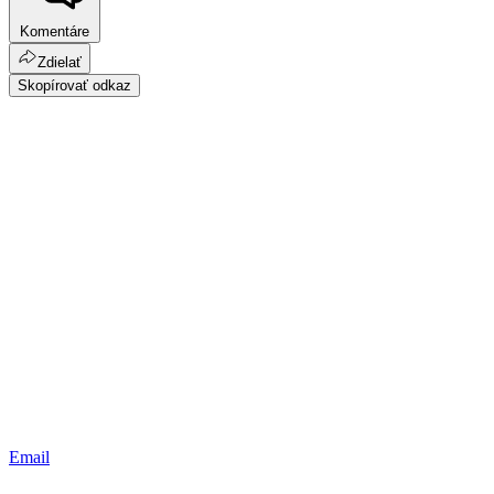
Komentáre
Zdielať
Skopírovať odkaz
Email