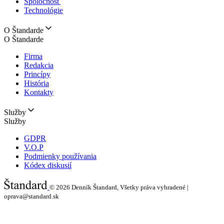
Spoločnosť
Technológie
O Štandarde
O Štandarde
Firma
Redakcia
Princípy
História
Kontakty
Služby
Služby
GDPR
V.O.P
Podmienky používania
Kódex diskusií
© 2026
Denník Štandard, Všetky práva vyhradené |
oprava@standard.sk