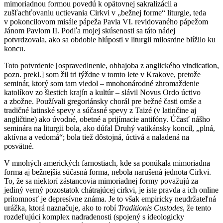
mimoriadnou formou povedú k opätovnej sakralizácii a
zušľachťovaniu uctievania Cirkvi v „bežnej forme“ liturgie, teda
v pokoncilovom misále pápeža Pavla VI. revidovaného pápežom
Jánom Pavlom II. Podľa mojej skúsenosti sa táto nádej
potvrdzovala, ako sa obdobie hlúposti v liturgii milosrdne blížilo ku
koncu.
Toto potvrdenie [ospravedlnenie, obhajoba z anglického vindication,
pozn. prekl.] som žil tri týždne v tomto lete v Krakove, pretože
seminár, ktorý som tam viedol – mnohonárodné zhromaždenie
katolíkov zo šiestich krajín a kultúr – slávil Novus Ordo úctivo
a zbožne. Používali gregoriánsky chorál pre bežné časti omše a
tradičné latinské spevy a súčasné spevy z Taizé (v latinčine aj
angličtine) ako úvodné, obetné a prijímacie antifóny. Účasť nášho
seminára na liturgii bola, ako dúfal Druhý vatikánsky koncil, „plná,
aktívna a vedomá“; bola tiež dôstojná, úctivá a naladená na
posvätné.
V mnohých amerických farnostiach, kde sa ponúkala mimoriadna
forma aj bežnejšia súčasná forma, nebola narušená jednota Cirkvi.
To, že sa niektorí zástancovia mimoriadnej formy považujú za
jediný verný pozostatok chátrajúcej cirkvi, je iste pravda a ich online
prítomnosť je depresívne známa. Je to však empiricky neudržateľná
urážka, ktorá naznačuje, ako to robí
Traditionis Custodes
, že tento
rozdeľujúci komplex nadradenosti (spojený s ideologicky