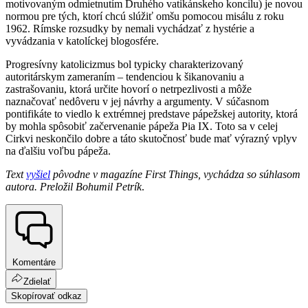
motivovaným odmietnutím Druhého vatikánskeho koncilu) je novou
normou pre tých, ktorí chcú slúžiť omšu pomocou misálu z roku
1962. Rímske rozsudky by nemali vychádzať z hystérie a
vyvádzania v katolíckej blogosfére.
Progresívny katolicizmus bol typicky charakterizovaný
autoritárskym zameraním – tendenciou k šikanovaniu a
zastrašovaniu, ktorá určite hovorí o netrpezlivosti a môže
naznačovať nedôveru v jej návrhy a argumenty. V súčasnom
pontifikáte to viedlo k extrémnej predstave pápežskej autority, ktorá
by mohla spôsobiť začervenanie pápeža Pia IX. Toto sa v celej
Cirkvi neskončilo dobre a táto skutočnosť bude mať výrazný vplyv
na ďalšiu voľbu pápeža.
Text
vyšiel
pôvodne v magazíne First Things, vychádza so súhlasom
autora. Preložil Bohumil Petrík
.
Komentáre
Zdielať
Skopírovať odkaz