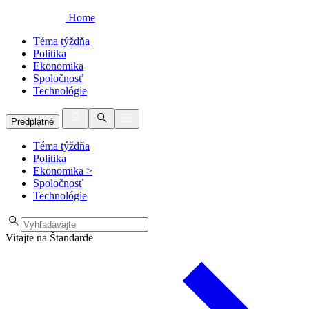
Home
Téma týždňa
Politika
Ekonomika
Spoločnosť
Technológie
Predplatné
Téma týždňa
Politika
Ekonomika
>
Spoločnosť
Technológie
Vitajte na Štandarde