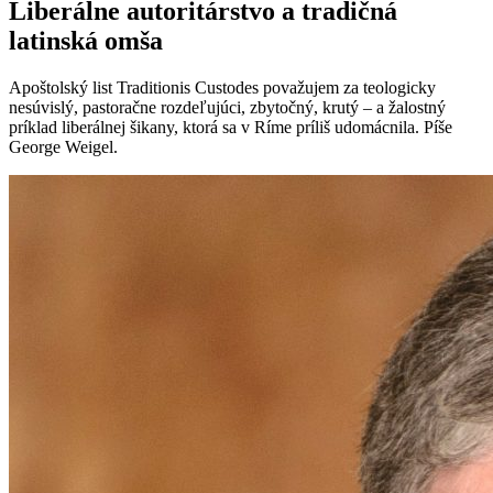
Liberálne autoritárstvo a tradičná
latinská omša
Apoštolský list Traditionis Custodes považujem za teologicky
nesúvislý, pastoračne rozdeľujúci, zbytočný, krutý – a žalostný
príklad liberálnej šikany, ktorá sa v Ríme príliš udomácnila. Píše
George Weigel.