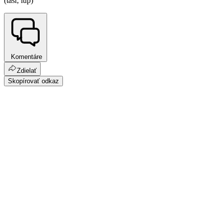
(tasr, lup)
Komentáre
Zdielať
Skopírovať odkaz