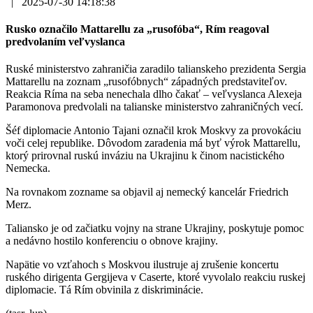
|
2025-07-30 14:18:38
Rusko označilo Mattarellu za „rusofóba“, Rím reagoval
predvolaním veľvyslanca
Ruské ministerstvo zahraničia zaradilo talianskeho prezidenta Sergia
Mattarellu na zoznam „rusofóbnych“ západných predstaviteľov.
Reakcia Ríma na seba nenechala dlho čakať – veľvyslanca Alexeja
Paramonova predvolali na talianske ministerstvo zahraničných vecí.
Šéf diplomacie Antonio Tajani označil krok Moskvy za provokáciu
voči celej republike. Dôvodom zaradenia má byť výrok Mattarellu,
ktorý prirovnal ruskú inváziu na Ukrajinu k činom nacistického
Nemecka.
Na rovnakom zozname sa objavil aj nemecký kancelár Friedrich
Merz.
Taliansko je od začiatku vojny na strane Ukrajiny, poskytuje pomoc
a nedávno hostilo konferenciu o obnove krajiny.
Napätie vo vzťahoch s Moskvou ilustruje aj zrušenie koncertu
ruského dirigenta Gergijeva v Caserte, ktoré vyvolalo reakciu ruskej
diplomacie. Tá Rím obvinila z diskriminácie.