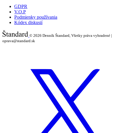
GDPR
V.O.P
Podmienky používania
Kódex diskusií
© 2026
Denník Štandard, Všetky práva vyhradené |
oprava@standard.sk