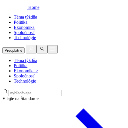
Home
Téma týždňa
Politika
Ekonomika
Spoločnosť
Technológie
Predplatné
Téma týždňa
Politika
Ekonomika
>
Spoločnosť
Technológie
Vitajte na Štandarde