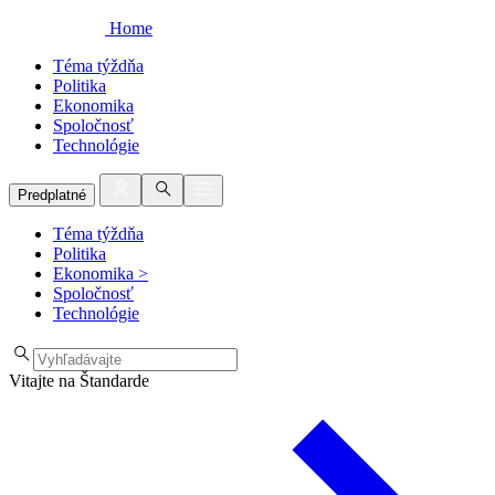
Home
Téma týždňa
Politika
Ekonomika
Spoločnosť
Technológie
Predplatné
Téma týždňa
Politika
Ekonomika
>
Spoločnosť
Technológie
Vitajte na Štandarde