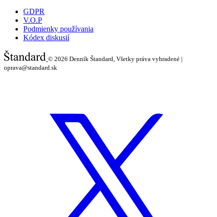
GDPR
V.O.P
Podmienky používania
Kódex diskusií
© 2026
Denník Štandard, Všetky práva vyhradené |
oprava@standard.sk