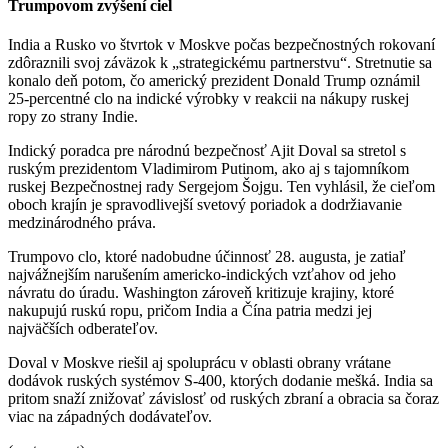
Trumpovom zvýšení ciel
India a Rusko vo štvrtok v Moskve počas bezpečnostných rokovaní
zdôraznili svoj záväzok k „strategickému partnerstvu“. Stretnutie sa
konalo deň potom, čo americký prezident Donald Trump oznámil
25-percentné clo na indické výrobky v reakcii na nákupy ruskej
ropy zo strany Indie.
Indický poradca pre národnú bezpečnosť Ajit Doval sa stretol s
ruským prezidentom Vladimirom Putinom, ako aj s tajomníkom
ruskej Bezpečnostnej rady Sergejom Šojgu. Ten vyhlásil, že cieľom
oboch krajín je spravodlivejší svetový poriadok a dodržiavanie
medzinárodného práva.
Trumpovo clo, ktoré nadobudne účinnosť 28. augusta, je zatiaľ
najvážnejším narušením americko-indických vzťahov od jeho
návratu do úradu. Washington zároveň kritizuje krajiny, ktoré
nakupujú ruskú ropu, pričom India a Čína patria medzi jej
najväčších odberateľov.
Doval v Moskve riešil aj spoluprácu v oblasti obrany vrátane
dodávok ruských systémov S-400, ktorých dodanie mešká. India sa
pritom snaží znižovať závislosť od ruských zbraní a obracia sa čoraz
viac na západných dodávateľov.