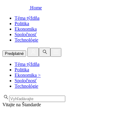
Home
Téma týždňa
Politika
Ekonomika
Spoločnosť
Technológie
Predplatné
Téma týždňa
Politika
Ekonomika
>
Spoločnosť
Technológie
Vitajte na Štandarde