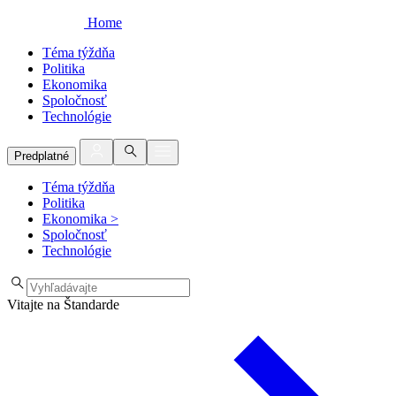
Home
Téma týždňa
Politika
Ekonomika
Spoločnosť
Technológie
Predplatné
Téma týždňa
Politika
Ekonomika
>
Spoločnosť
Technológie
Vitajte na Štandarde