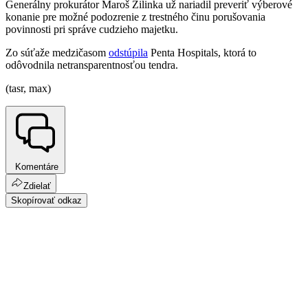
Generálny prokurátor Maroš Žilinka už nariadil preveriť výberové
konanie pre možné podozrenie z trestného činu porušovania
povinnosti pri správe cudzieho majetku.
Zo súťaže medzičasom
odstúpila
Penta Hospitals, ktorá to
odôvodnila netransparentnosťou tendra.
(tasr, max)
Komentáre
Zdielať
Skopírovať odkaz