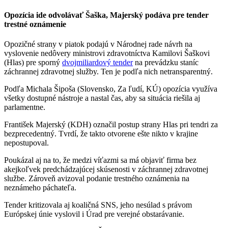
Opozícia ide odvolávať Šaška, Majerský podáva pre tender
trestné oznámenie
Opozičné strany v piatok podajú v Národnej rade návrh na
vyslovenie nedôvery ministrovi zdravotníctva Kamilovi Šaškovi
(Hlas) pre sporný
dvojmiliardový tender
na prevádzku staníc
záchrannej zdravotnej služby. Ten je podľa nich netransparentný.
Podľa Michala Šipoša (Slovensko, Za ľudí, KÚ) opozícia využíva
všetky dostupné nástroje a nastal čas, aby sa situácia riešila aj
parlamentne.
František Majerský (KDH) označil postup strany Hlas pri tendri za
bezprecedentný. Tvrdí, že takto otvorene ešte nikto v krajine
nepostupoval.
Poukázal aj na to, že medzi víťazmi sa má objaviť firma bez
akejkoľvek predchádzajúcej skúsenosti v záchrannej zdravotnej
službe. Zároveň avizoval podanie trestného oznámenia na
neznámeho páchateľa.
Tender kritizovala aj koaličná SNS, jeho nesúlad s právom
Európskej únie vyslovil i Úrad pre verejné obstarávanie.