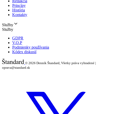
Redakcia
Princípy
História
Kontakty
Služby
Služby
GDPR
V.O.P
Podmienky používania
Kódex diskusií
© 2026
Denník Štandard, Všetky práva vyhradené |
oprava@standard.sk