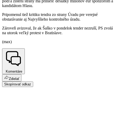
podľa zistení strany má priniesť desiatky miliónov eur sponzorom a
kandidátom Hlasu.
Pripomenul tiež kritiku tendra zo strany Úradu pre verejné
obstarávanie aj Najvyššieho kontrolného úradu.
Zároveň avizoval, že ak Šaško v pondelok tender nezruší, PS zvolá
na utorok veľký protest v Bratislave.
(max)
Komentáre
Zdielať
Skopírovať odkaz