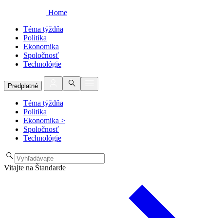
Home
Téma týždňa
Politika
Ekonomika
Spoločnosť
Technológie
Predplatné
Téma týždňa
Politika
Ekonomika
>
Spoločnosť
Technológie
Vitajte na Štandarde