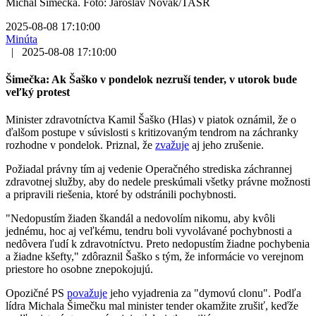
Michal Šimečka. Foto: Jaroslav Novák/TASR
2025-08-08 17:10:00
Minúta
|
2025-08-08 17:10:00
Šimečka: Ak Šaško v pondelok nezruší tender, v utorok bude
veľký protest
Minister zdravotníctva Kamil Šaško (Hlas) v piatok oznámil, že o
ďalšom postupe v súvislosti s kritizovaným tendrom na záchranky
rozhodne v pondelok. Priznal, že
zvažuje
aj jeho zrušenie.
Požiadal právny tím aj vedenie Operačného strediska záchrannej
zdravotnej služby, aby do nedele preskúmali všetky právne možnosti
a pripravili riešenia, ktoré by odstránili pochybnosti.
"Nedopustím žiaden škandál a nedovolím nikomu, aby kvôli
jednému, hoc aj veľkému, tendru boli vyvolávané pochybnosti a
nedôvera ľudí k zdravotníctvu. Preto nedopustím žiadne pochybenia
a žiadne kšefty," zdôraznil Šaško s tým, že informácie vo verejnom
priestore ho osobne znepokojujú.
Opozičné PS
považuje
jeho vyjadrenia za "dymovú clonu". Podľa
lídra Michala Šimečku mal minister tender okamžite zrušiť, keďže