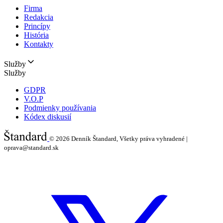
Firma
Redakcia
Princípy
História
Kontakty
Služby
Služby
GDPR
V.O.P
Podmienky používania
Kódex diskusií
© 2026
Denník Štandard, Všetky práva vyhradené |
oprava@standard.sk