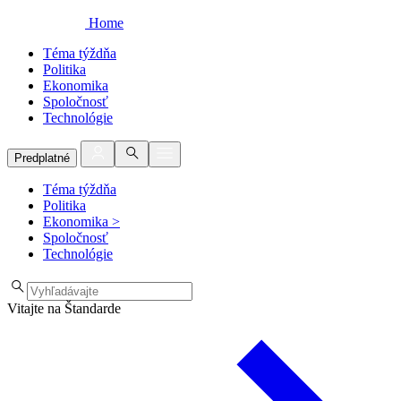
Home
Téma týždňa
Politika
Ekonomika
Spoločnosť
Technológie
Predplatné
Téma týždňa
Politika
Ekonomika
>
Spoločnosť
Technológie
Vitajte na Štandarde