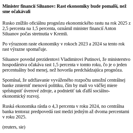
Minister financií Siluanov: Rast ekonomiky bude pomalší, než
sme očakávali
Rusko znížilo oficiálnu prognózu ekonomického rastu na rok 2025 z
2,5 percenta na 1,5 percenta, oznámil minister financií Anton
Siluanov počas stretnutia v Kremli.
Po výraznom raste ekonomiky v rokoch 2023 a 2024 sa tento rok
rast výrazne spomaľuje.
Siluanov povedal prezidentovi Vladimirovi Putinovi, že ministerstvo
hospodárstva očakáva rast 1,5 percenta v tomto roku, čo je o jeden
percentuálny bod menej, než hovorila predchádzajúca prognóza.
Spomínal, že udržiavanie vyváženého rozpočtu umožní centrálnej
banke zmierniť menovú politiku, čím by mali vo väčšej miere
sprístupniť úverové zdroje, a podnietiť tak ďalší sociálno-
ekonomický rozvoj.
Ruská ekonomika rástla o 4,3 percenta v roku 2024, no centrálna
banka tentoraz predpovedá rast medzi jedným až dvoma percentami
v roku 2025.
(reuters, sie)