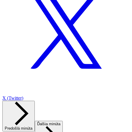
X (Twitter)
Ďalšia minúta
Predošlá minúta