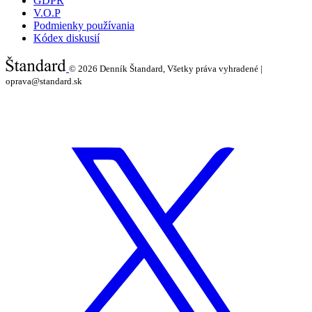
GDPR
V.O.P
Podmienky používania
Kódex diskusií
© 2026
Denník Štandard, Všetky práva vyhradené |
oprava@standard.sk