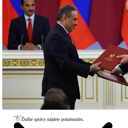
Ďalšie správy nájdete potiahnutím.