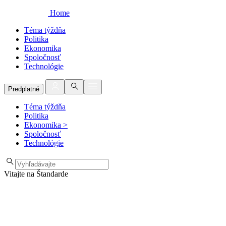
Home
Téma týždňa
Politika
Ekonomika
Spoločnosť
Technológie
Predplatné
Téma týždňa
Politika
Ekonomika
>
Spoločnosť
Technológie
Vitajte na Štandarde