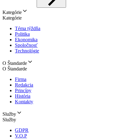
Kategórie
Kategórie
Téma týždňa
Politika
Ekonomika
Spoločnosť
Technológie
O Štandarde
O Štandarde
Firma
Redakcia
Princípy
História
Kontakty
Služby
Služby
GDPR
V.O.P