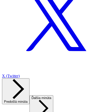
X (Twitter)
Ďalšia minúta
Predošlá minúta