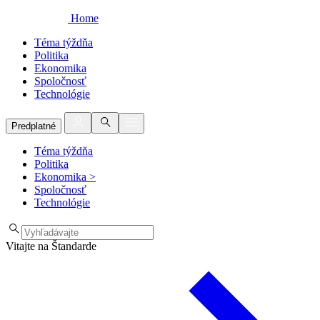
Home
Téma týždňa
Politika
Ekonomika
Spoločnosť
Technológie
Predplatné
Téma týždňa
Politika
Ekonomika
>
Spoločnosť
Technológie
Vitajte na Štandarde