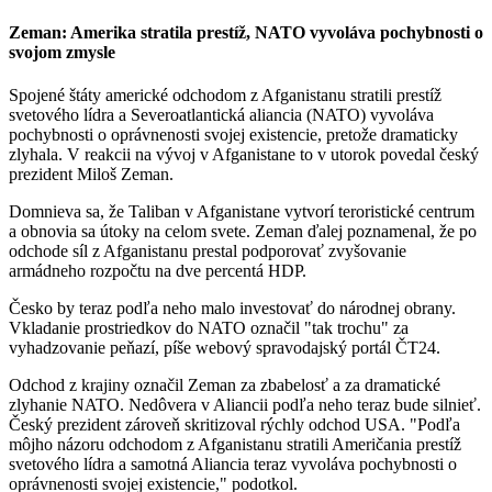
Zeman: Amerika stratila prestíž, NATO vyvoláva pochybnosti o
svojom zmysle
Spojené štáty americké odchodom z Afganistanu stratili prestíž
svetového lídra a Severoatlantická aliancia (NATO) vyvoláva
pochybnosti o oprávnenosti svojej existencie, pretože dramaticky
zlyhala. V reakcii na vývoj v Afganistane to v utorok povedal český
prezident Miloš Zeman.
Domnieva sa, že Taliban v Afganistane vytvorí teroristické centrum
a obnovia sa útoky na celom svete. Zeman ďalej poznamenal, že po
odchode síl z Afganistanu prestal podporovať zvyšovanie
armádneho rozpočtu na dve percentá HDP.
Česko by teraz podľa neho malo investovať do národnej obrany.
Vkladanie prostriedkov do NATO označil "tak trochu" za
vyhadzovanie peňazí, píše webový spravodajský portál ČT24.
Odchod z krajiny označil Zeman za zbabelosť a za dramatické
zlyhanie NATO. Nedôvera v Aliancii podľa neho teraz bude silnieť.
Český prezident zároveň skritizoval rýchly odchod USA. "Podľa
môjho názoru odchodom z Afganistanu stratili Američania prestíž
svetového lídra a samotná Aliancia teraz vyvoláva pochybnosti o
oprávnenosti svojej existencie," podotkol.