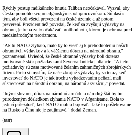
Rýchly postup radikálneho hnutia Taliban neočakával. Vyzval, aby
Česko pomohlo svojim afganským spolupracovníkom. Súhlasí s
tým, aby boli všetci prevezení na české územie a až potom
preverení. Prezident tiež povedal, že keď sa zvyšujú výdavky na
obranu, je treba za to očakávať protihodnotu, ktorou je ochrana pred
medzinárodným terorizmom.
"Ak tu NATO zlyhalo, malo by to viesť aj k prehodnoteniu našich
obranných výdavkov a k väčšiemu dôrazu na národnú obranu,"
poznamenal. Uviedol, že české obranné výdavky boli doteraz
motivované skôr požiadavkami Severoatlantickej aliancie. "A tieto
požiadavky sú zasa motivované želaním zahraničných zbrojárskych
firiem. Preto si myslím, že naše zbrojné výdavky by sa teraz, keď
investovať do NATO je tak trochu vyhadzovaním peňazí, mali
sústreďovať na národnú obranu, na národnú akvizíciu," povedal.
"Inými slovami, dôraz na národnú armádu a národný štát by bol
prirodzeným dôsledkom zlyhania NATO v Afganistane. Bola to
jediná príležitosť, keď NATO mohlo bojovať. Také to poštekovanie
na Rusko a Čínu nie je zaujímavé," dodal Zeman.
(tasr)