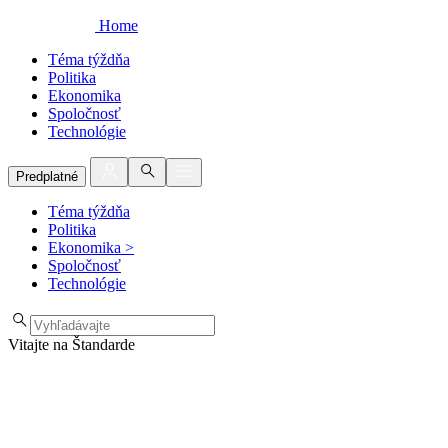
Home
Téma týždňa
Politika
Ekonomika
Spoločnosť
Technológie
Predplatné
Téma týždňa
Politika
Ekonomika
>
Spoločnosť
Technológie
Vitajte na Štandarde