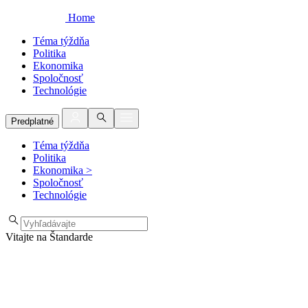
Home
Téma týždňa
Politika
Ekonomika
Spoločnosť
Technológie
Predplatné
Téma týždňa
Politika
Ekonomika
>
Spoločnosť
Technológie
Vitajte na Štandarde