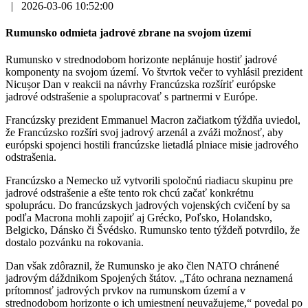
|
2026-03-06 10:52:00
Rumunsko odmieta jadrové zbrane na svojom území
Rumunsko v strednodobom horizonte neplánuje hostiť jadrové
komponenty na svojom území. Vo štvrtok večer to vyhlásil prezident
Nicușor Dan v reakcii na návrhy Francúzska rozšíriť európske
jadrové odstrašenie a spolupracovať s partnermi v Európe.
Francúzsky prezident Emmanuel Macron začiatkom týždňa uviedol,
že Francúzsko rozšíri svoj jadrový arzenál a zváži možnosť, aby
európski spojenci hostili francúzske lietadlá plniace misie jadrového
odstrašenia.
Francúzsko a Nemecko už vytvorili spoločnú riadiacu skupinu pre
jadrové odstrašenie a ešte tento rok chcú začať konkrétnu
spoluprácu. Do francúzskych jadrových vojenských cvičení by sa
podľa Macrona mohli zapojiť aj Grécko, Poľsko, Holandsko,
Belgicko, Dánsko či Švédsko. Rumunsko tento týždeň potvrdilo, že
dostalo pozvánku na rokovania.
Dan však zdôraznil, že Rumunsko je ako člen NATO chránené
jadrovým dáždnikom Spojených štátov. „Táto ochrana neznamená
prítomnosť jadrových prvkov na rumunskom území a v
strednodobom horizonte o ich umiestnení neuvažujeme,“ povedal po