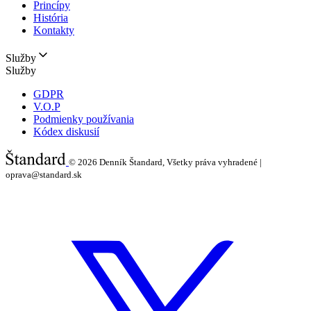
Princípy
História
Kontakty
Služby
Služby
GDPR
V.O.P
Podmienky používania
Kódex diskusií
© 2026
Denník Štandard, Všetky práva vyhradené |
oprava@standard.sk