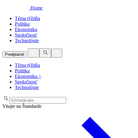
Home
Téma týždňa
Politika
Ekonomika
Spoločnosť
Technológie
Predplatné
Téma týždňa
Politika
Ekonomika
>
Spoločnosť
Technológie
Vitajte na Štandarde