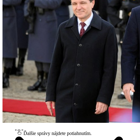
Ďalšie správy nájdete potiahnutím.