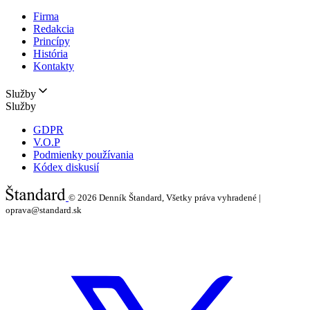
Firma
Redakcia
Princípy
História
Kontakty
Služby
Služby
GDPR
V.O.P
Podmienky používania
Kódex diskusií
© 2026
Denník Štandard, Všetky práva vyhradené |
oprava@standard.sk