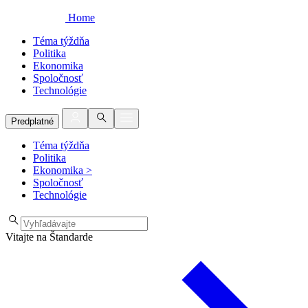
Home
Téma týždňa
Politika
Ekonomika
Spoločnosť
Technológie
Predplatné
Téma týždňa
Politika
Ekonomika
>
Spoločnosť
Technológie
Vitajte na Štandarde