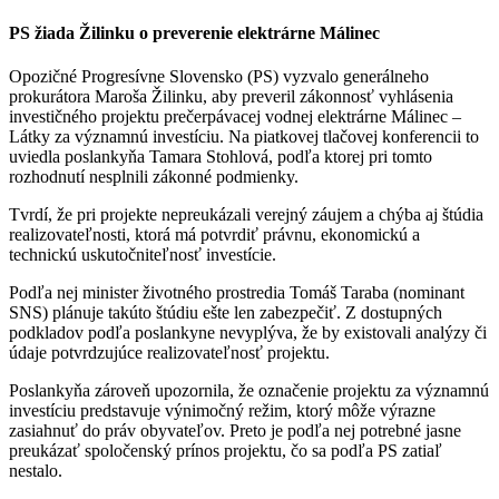
PS žiada Žilinku o preverenie elektrárne Málinec
Opozičné Progresívne Slovensko (PS) vyzvalo generálneho
prokurátora Maroša Žilinku, aby preveril zákonnosť vyhlásenia
investičného projektu prečerpávacej vodnej elektrárne Málinec –
Látky za významnú investíciu. Na piatkovej tlačovej konferencii to
uviedla poslankyňa Tamara Stohlová, podľa ktorej pri tomto
rozhodnutí nesplnili zákonné podmienky.
Tvrdí, že pri projekte nepreukázali verejný záujem a chýba aj štúdia
realizovateľnosti, ktorá má potvrdiť právnu, ekonomickú a
technickú uskutočniteľnosť investície.
Podľa nej minister životného prostredia Tomáš Taraba (nominant
SNS) plánuje takúto štúdiu ešte len zabezpečiť. Z dostupných
podkladov podľa poslankyne nevyplýva, že by existovali analýzy či
údaje potvrdzujúce realizovateľnosť projektu.
Poslankyňa zároveň upozornila, že označenie projektu za významnú
investíciu predstavuje výnimočný režim, ktorý môže výrazne
zasiahnuť do práv obyvateľov. Preto je podľa nej potrebné jasne
preukázať spoločenský prínos projektu, čo sa podľa PS zatiaľ
nestalo.