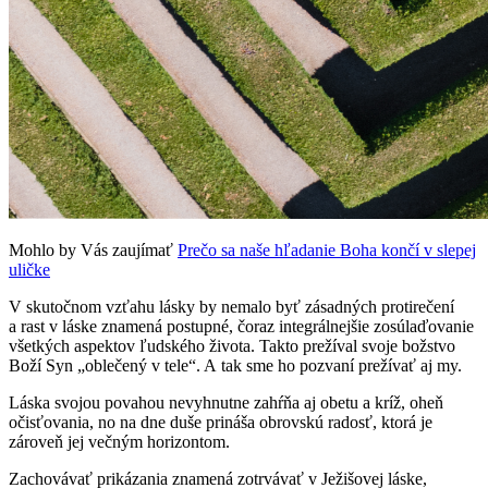
Mohlo by Vás zaujímať
Prečo sa naše hľadanie Boha končí v slepej
uličke
V skutočnom vzťahu lásky by nemalo byť zásadných protirečení
a rast v láske znamená postupné, čoraz integrálnejšie zosúlaďovanie
všetkých aspektov ľudského života. Takto prežíval svoje božstvo
Boží Syn „oblečený v tele“. A tak sme ho pozvaní prežívať aj my.
Láska svojou povahou nevyhnutne zahŕňa aj obetu a kríž, oheň
očisťovania, no na dne duše prináša obrovskú radosť, ktorá je
zároveň jej večným horizontom.
Zachovávať prikázania znamená zotrvávať v Ježišovej láske,