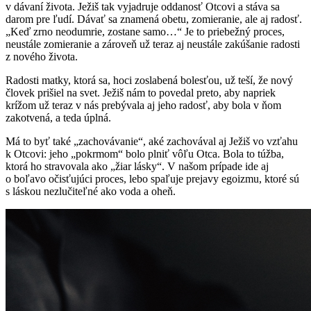
v dávaní života. Ježiš tak vyjadruje oddanosť Otcovi a stáva sa
darom pre ľudí. Dávať sa znamená obetu, zomieranie, ale aj radosť.
„Keď zrno neodumrie, zostane samo…“ Je to priebežný proces,
neustále zomieranie a zároveň už teraz aj neustále zakúšanie radosti
z nového života.
Radosti matky, ktorá sa, hoci zoslabená bolesťou, už teší, že nový
človek prišiel na svet. Ježiš nám to povedal preto, aby napriek
krížom už teraz v nás prebývala aj jeho radosť, aby bola v ňom
zakotvená, a teda úplná.
Má to byť také „zachovávanie“, aké zachovával aj Ježiš vo vzťahu
k Otcovi: jeho „pokrmom“ bolo plniť vôľu Otca. Bola to túžba,
ktorá ho stravovala ako „žiar lásky“. V našom prípade ide aj
o boľavo očisťujúci proces, lebo spaľuje prejavy egoizmu, ktoré sú
s láskou nezlučiteľné ako voda a oheň.