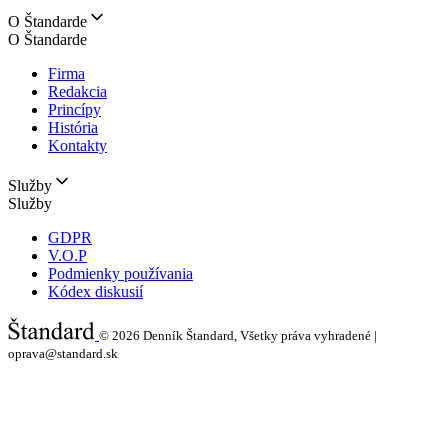
O Štandarde
O Štandarde
Firma
Redakcia
Princípy
História
Kontakty
Služby
Služby
GDPR
V.O.P
Podmienky používania
Kódex diskusií
© 2026
Denník Štandard, Všetky práva vyhradené |
oprava@standard.sk