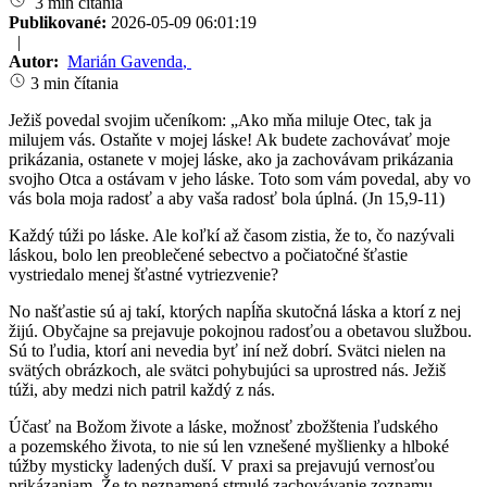
3 min čítania
Publikované:
2026-05-09 06:01:19
|
Autor:
Marián Gavenda
,
3 min čítania
Ježiš povedal svojim učeníkom: „Ako mňa miluje Otec, tak ja
milujem vás. Ostaňte v mojej láske! Ak budete zachovávať moje
prikázania, ostanete v mojej láske, ako ja zachovávam prikázania
svojho Otca a ostávam v jeho láske. Toto som vám povedal, aby vo
vás bola moja radosť a aby vaša radosť bola úplná. (Jn 15,9-11)
Každý túži po láske. Ale koľkí až časom zistia, že to, čo nazývali
láskou, bolo len preoblečené sebectvo a počiatočné šťastie
vystriedalo menej šťastné vytriezvenie?
No našťastie sú aj takí, ktorých napĺňa skutočná láska a ktorí z nej
žijú. Obyčajne sa prejavuje pokojnou radosťou a obetavou službou.
Sú to ľudia, ktorí ani nevedia byť iní než dobrí. Svätci nielen na
svätých obrázkoch, ale svätci pohybujúci sa uprostred nás. Ježiš
túži, aby medzi nich patril každý z nás.
Účasť na Božom živote a láske, možnosť zbožštenia ľudského
a pozemského života, to nie sú len vznešené myšlienky a hlboké
túžby mysticky ladených duší. V praxi sa prejavujú vernosťou
prikázaniam. Že to neznamená strnulé zachovávanie zoznamu