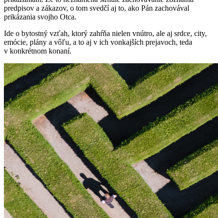
predpisov a zákazov, o tom svedčí aj to, ako Pán zachovával
prikázania svojho Otca.
Ide o bytostný vzťah, ktorý zahŕňa nielen vnútro, ale aj srdce, city,
emócie, plány a vôľu, a to aj v ich vonkajších prejavoch, teda
v konkrétnom konaní.