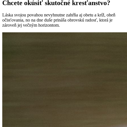
Chcete okúsiť skutočné kresťanstvo?
Láska svojou povahou nevyhnutne zahŕňa aj obetu a kríž, oheň
očisťovania, no na dne duše prináša obrovskú radosť, ktorá je
zároveň jej večným horizontom.