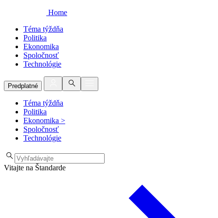
Home
Téma týždňa
Politika
Ekonomika
Spoločnosť
Technológie
Predplatné
Téma týždňa
Politika
Ekonomika
>
Spoločnosť
Technológie
Vitajte na Štandarde