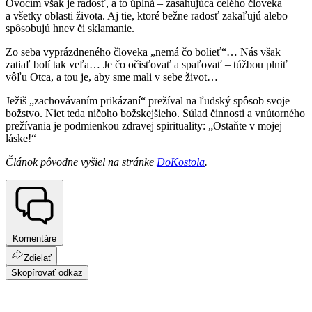
Ovocím však je radosť, a to úplná – zasahujúca celého človeka
a všetky oblasti života. Aj tie, ktoré bežne radosť zakaľujú alebo
spôsobujú hnev či sklamanie.
Zo seba vyprázdneného človeka „nemá čo bolieť“… Nás však
zatiaľ bolí tak veľa… Je čo očisťovať a spaľovať – túžbou plniť
vôľu Otca, a tou je, aby sme mali v sebe život…
Ježiš „zachovávaním prikázaní“ prežíval na ľudský spôsob svoje
božstvo. Niet teda ničoho božskejšieho. Súlad činnosti a vnútorného
prežívania je podmienkou zdravej spirituality: „Ostaňte v mojej
láske!“
Článok pôvodne vyšiel na stránke
DoKostola
.
Komentáre
Zdielať
Skopírovať odkaz