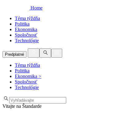
Home
Téma týždňa
Politika
Ekonomika
Spoločnosť
Technológie
Predplatné
Téma týždňa
Politika
Ekonomika
>
Spoločnosť
Technológie
Vitajte na Štandarde