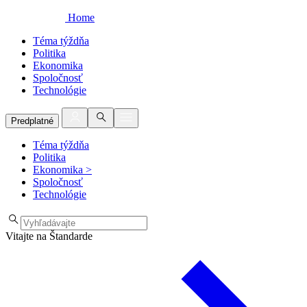
Home
Téma týždňa
Politika
Ekonomika
Spoločnosť
Technológie
Predplatné
Téma týždňa
Politika
Ekonomika
>
Spoločnosť
Technológie
Vitajte na Štandarde