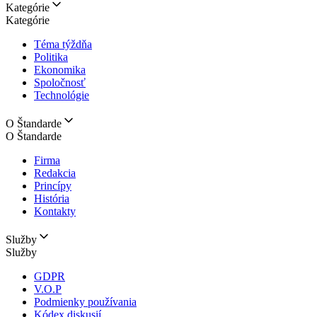
Kategórie
Kategórie
Téma týždňa
Politika
Ekonomika
Spoločnosť
Technológie
O Štandarde
O Štandarde
Firma
Redakcia
Princípy
História
Kontakty
Služby
Služby
GDPR
V.O.P
Podmienky používania
Kódex diskusií