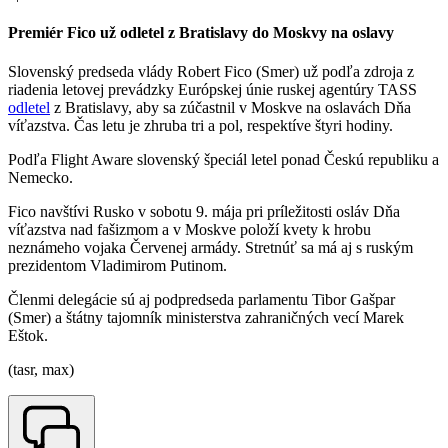
Premiér Fico už odletel z Bratislavy do Moskvy na oslavy
Slovenský predseda vlády Robert Fico (Smer) už podľa zdroja z
riadenia letovej prevádzky Európskej únie ruskej agentúry TASS
odletel
z Bratislavy, aby sa zúčastnil v Moskve na oslavách Dňa
víťazstva. Čas letu je zhruba tri a pol, respektíve štyri hodiny.
Podľa Flight Aware slovenský špeciál letel ponad Českú republiku a
Nemecko.
Fico navštívi Rusko v sobotu 9. mája pri príležitosti osláv Dňa
víťazstva nad fašizmom a v Moskve položí kvety k hrobu
neznámeho vojaka Červenej armády. Stretnúť sa má aj s ruským
prezidentom Vladimirom Putinom.
Členmi delegácie sú aj podpredseda parlamentu Tibor Gašpar
(Smer) a štátny tajomník ministerstva zahraničných vecí Marek
Eštok.
(tasr, max)