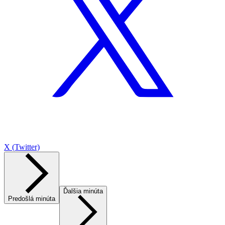
X (Twitter)
Ďalšia minúta
Predošlá minúta