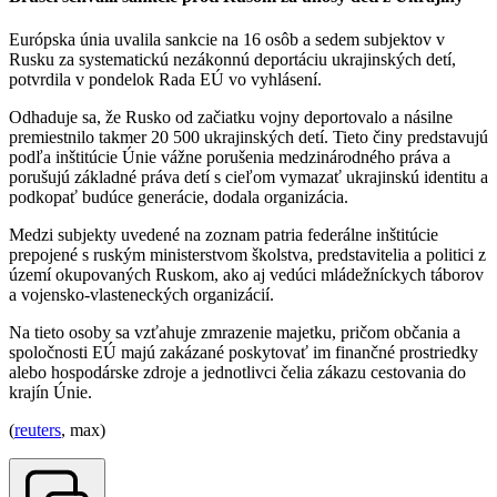
Európska únia uvalila sankcie na 16 osôb a sedem subjektov v
Rusku za systematickú nezákonnú deportáciu ukrajinských detí,
potvrdila v pondelok Rada EÚ vo vyhlásení.
Odhaduje sa, že Rusko od začiatku vojny deportovalo a násilne
premiestnilo takmer 20 500 ukrajinských detí. Tieto činy predstavujú
podľa inštitúcie Únie vážne porušenia medzinárodného práva a
porušujú základné práva detí s cieľom vymazať ukrajinskú identitu a
podkopať budúce generácie, dodala organizácia.
Medzi subjekty uvedené na zoznam patria federálne inštitúcie
prepojené s ruským ministerstvom školstva, predstavitelia a politici z
území okupovaných Ruskom, ako aj vedúci mládežníckych táborov
a vojensko-vlasteneckých organizácií.
Na tieto osoby sa vzťahuje zmrazenie majetku, pričom občania a
spoločnosti EÚ majú zakázané poskytovať im finančné prostriedky
alebo hospodárske zdroje a jednotlivci čelia zákazu cestovania do
krajín Únie.
(
reuters
, max)