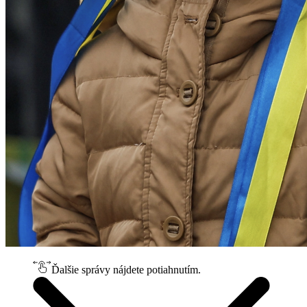
Ďalšie správy nájdete potiahnutím.