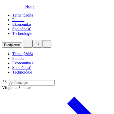
Home
Téma týždňa
Politika
Ekonomika
Spoločnosť
Technológie
Predplatné
Téma týždňa
Politika
Ekonomika
>
Spoločnosť
Technológie
Vitajte na Štandarde