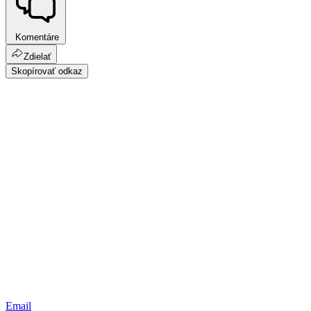
Komentáre
Zdielať
Skopírovať odkaz
Email