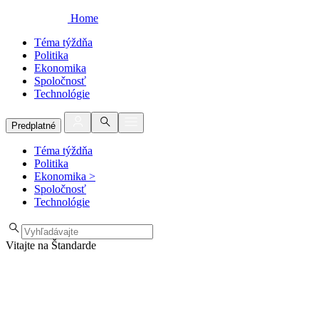
Home
Téma týždňa
Politika
Ekonomika
Spoločnosť
Technológie
Predplatné
Téma týždňa
Politika
Ekonomika
>
Spoločnosť
Technológie
Vitajte na Štandarde