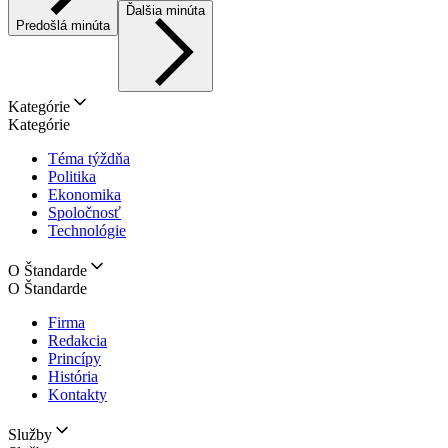
Ďalšia minúta
Predošlá minúta
Kategórie
Kategórie
Téma týždňa
Politika
Ekonomika
Spoločnosť
Technológie
O Štandarde
O Štandarde
Firma
Redakcia
Princípy
História
Kontakty
Služby