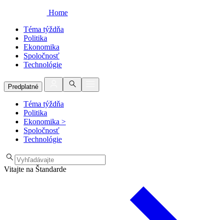
Home
Téma týždňa
Politika
Ekonomika
Spoločnosť
Technológie
Predplatné
Téma týždňa
Politika
Ekonomika
>
Spoločnosť
Technológie
Vitajte na Štandarde