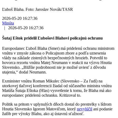
Ľuboš Blaha. Foto: Jaroslav Novák/TASR
2026-05-20 16:27:36
Minúta
|
2026-05-20 16:27:36
Šutaj Eštok pridelil Ľubošovi Blahovi policajnú ochranu
Europoslanec Ľuboš Blaha (Smer) má pridelenú ochranu ministrom
vnútra v zmysle zákona o Policajnom zbore a podľa uznesenia
vlády na základe zistených bezpečnostných hrozieb. Potvrdil to
hovorca rezortu vnútra Matej Neumann v reakcii na výzvu Hnutia
Slovensko. „Bližšie podrobnosti nie je možné uviesť z dôvodu
utajenia,“ dodal Neumann.
Exminister vnútra Roman Mikulec (Slovensko – Za ľudí) na
utorkovej tlačovej konferencii žiadal od súčasného ministra vnútra
Matúša Šutaja Eštoka (Hlas) vysvetlenie k tomu, že Blaha má ako
europoslanec pridelenú ochranku. Kritizoval to.
Politik sa pritom v uplynulých dňoch dostal do prestrelky s lídrom
Hnutia Slovensko Igorom Matovičom, ktorý
nevylúčil
ani podanie
žalôb pre výroky Blahu, ako aj ústavnú sťažnosť.