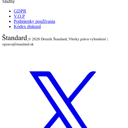
Služby
GDPR
V.O.P
Podmienky používania
Kódex diskusií
© 2026
Denník Štandard, Všetky práva vyhradené |
oprava@standard.sk