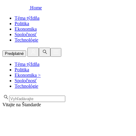
Home
Téma týždňa
Politika
Ekonomika
Spoločnosť
Technológie
Predplatné
Téma týždňa
Politika
Ekonomika
>
Spoločnosť
Technológie
Vitajte na Štandarde