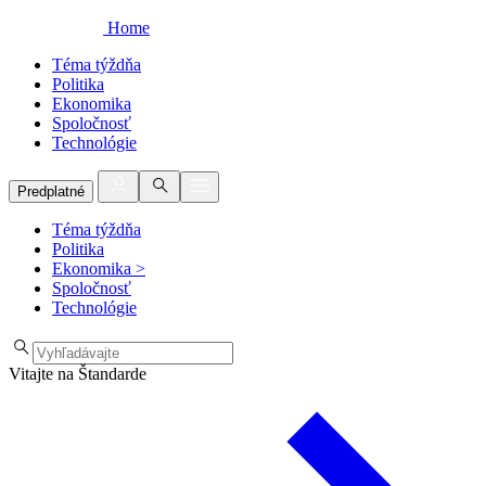
Home
Téma týždňa
Politika
Ekonomika
Spoločnosť
Technológie
Predplatné
Téma týždňa
Politika
Ekonomika
>
Spoločnosť
Technológie
Vitajte na Štandarde