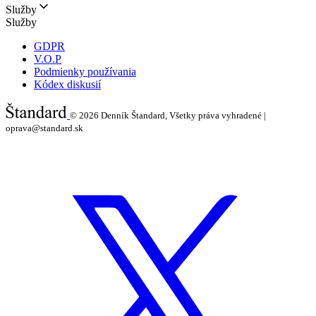
Služby
Služby
GDPR
V.O.P
Podmienky používania
Kódex diskusií
© 2026
Denník Štandard, Všetky práva vyhradené |
oprava@standard.sk