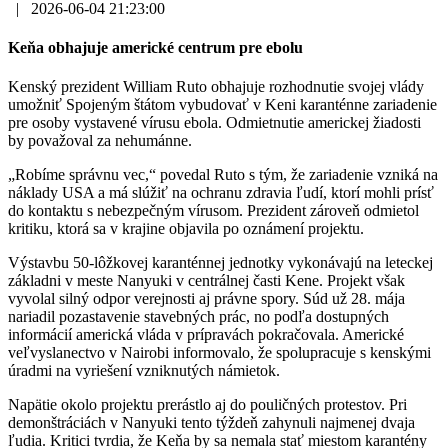
|
2026-06-04 21:23:00
Keňa obhajuje americké centrum pre ebolu
Kenský prezident William Ruto obhajuje rozhodnutie svojej vlády
umožniť Spojeným štátom vybudovať v Keni karanténne zariadenie
pre osoby vystavené vírusu ebola. Odmietnutie americkej žiadosti
by považoval za nehumánne.
„Robíme správnu vec,“ povedal Ruto s tým, že zariadenie vzniká na
náklady USA a má slúžiť na ochranu zdravia ľudí, ktorí mohli prísť
do kontaktu s nebezpečným vírusom. Prezident zároveň odmietol
kritiku, ktorá sa v krajine objavila po oznámení projektu.
Výstavbu 50-lôžkovej karanténnej jednotky vykonávajú na leteckej
základni v meste Nanyuki v centrálnej časti Kene. Projekt však
vyvolal silný odpor verejnosti aj právne spory. Súd už 28. mája
nariadil pozastavenie stavebných prác, no podľa dostupných
informácií americká vláda v prípravách pokračovala. Americké
veľvyslanectvo v Nairobi informovalo, že spolupracuje s kenskými
úradmi na vyriešení vzniknutých námietok.
Napätie okolo projektu prerástlo aj do pouličných protestov. Pri
demonštráciách v Nanyuki tento týždeň zahynuli najmenej dvaja
ľudia. Kritici tvrdia, že Keňa by sa nemala stať miestom karantény