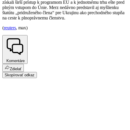
získali širší prístup k programom EÚ a k jednotnému trhu ešte pred
plným vstupom do Únie. Merz nedávno predstavil aj myšlienku
štatútu „pridruženého člena“ pre Ukrajinu ako prechodného stupňa
na ceste k plnoprávnemu členstvu.
(
reuters
, max)
Komentáre
Zdielať
Skopírovať odkaz