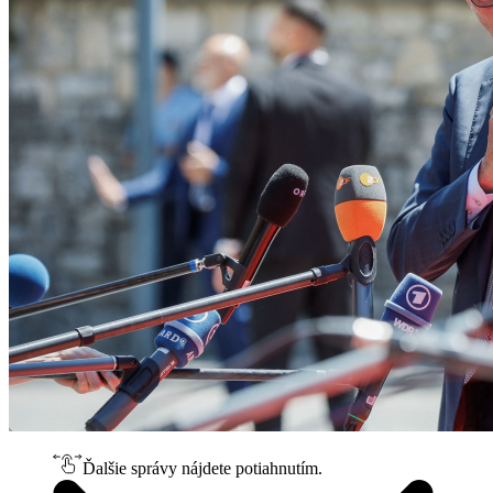
Ďalšie správy nájdete potiahnutím.