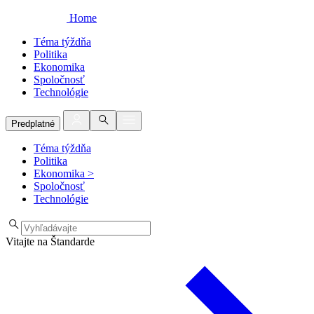
Home
Téma týždňa
Politika
Ekonomika
Spoločnosť
Technológie
Predplatné
Téma týždňa
Politika
Ekonomika
>
Spoločnosť
Technológie
Vitajte na Štandarde