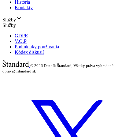
História
Kontakty
Služby
Služby
GDPR
V.O.P
Podmienky používania
Kódex diskusií
© 2026
Denník Štandard, Všetky práva vyhradené |
oprava@standard.sk