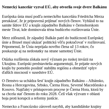
Nemecký kancelár vyzval EÚ, aby otvorila svoje dvere Balkánu
Európska únia musí podľa nemeckého kancelára Friedricha Merza
preukázať, že je pripravená prijímať nových členov. Vyhlásil to na
samite lídrov EÚ a krajín západného Balkánu v čiernohorskom
meste Tivat, kde dominovala téma budúceho rozširovania Únie.
Merz zdôraznil, že západný Balkán patrí do budúcnosti Európskej
únie a Brusel musí ukázať politickú vôľu pokračovať v rozširovaní.
Pripomenul, že Únia neprijala nového člena už 13 rokov, čo
poukazuje aj na nedostatky na strane samotnej Únie.
Otázka rozšírenia získala nový význam po ruskej invázii na
Ukrajinu. Európski predstavitelia argumentujú, že prijatie nových
krajín by pomohlo posilniť stabilitu regiónu a obmedziť vplyv
ďalších mocností v susedstve EÚ.
O členstvo sa uchádza šesť krajín západného Balkánu – Albánsko,
Bosna a Hercegovina, Srbsko, Čierna Hora, Severné Macedónsko a
Kosovo. Najďalej v prístupovom procese je Čierna Hora, ktorá by
sa chcela stať členom do roku 2028. Čelí však výzvam v oblasti
boja proti korupcii a reformy justície.
Nemecko a Francúzsko zároveň navrhli, aby kandidátske krajiny