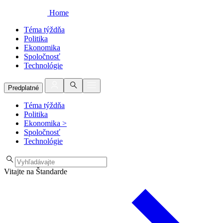
Home
Téma týždňa
Politika
Ekonomika
Spoločnosť
Technológie
Predplatné
Téma týždňa
Politika
Ekonomika
>
Spoločnosť
Technológie
Vitajte na Štandarde