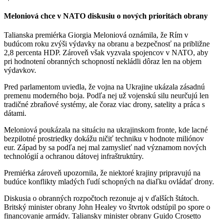
Meloniová chce v NATO diskusiu o nových prioritách obrany
Talianska premiérka Giorgia Meloniová oznámila, že Rím v
budúcom roku zvýši výdavky na obranu a bezpečnosť na približne
2,8 percenta HDP. Zároveň však vyzvala spojencov v NATO, aby
pri hodnotení obranných schopností nekládli dôraz len na objem
výdavkov.
Pred parlamentom uviedla, že vojna na Ukrajine ukázala zásadnú
premenu moderného boja. Podľa nej už vojenskú silu neurčujú len
tradičné zbraňové systémy, ale čoraz viac drony, satelity a práca s
dátami.
Meloniová poukázala na situáciu na ukrajinskom fronte, kde lacné
bezpilotné prostriedky dokážu ničiť techniku v hodnote miliónov
eur. Západ by sa podľa nej mal zamyslieť nad významom nových
technológií a ochranou dátovej infraštruktúry.
Premiérka zároveň upozornila, že niektoré krajiny pripravujú na
budúce konflikty mladých ľudí schopných na diaľku ovládať drony.
Diskusia o obranných rozpočtoch rezonuje aj v ďalších štátoch.
Britský minister obrany John Healey vo štvrtok odstúpil po spore o
financovanie armády. Taliansky minister obrany Guido Crosetto