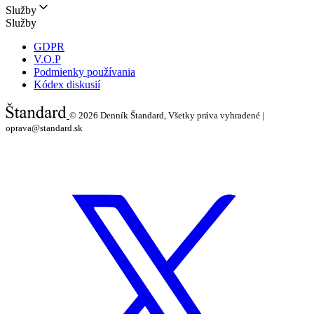
Služby
Služby
GDPR
V.O.P
Podmienky používania
Kódex diskusií
© 2026
Denník Štandard, Všetky práva vyhradené |
oprava@standard.sk