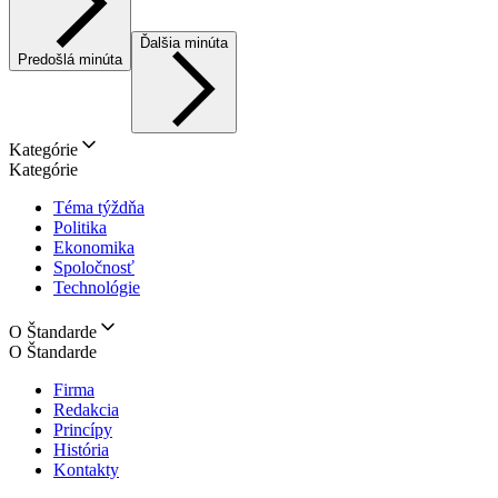
Ďalšia minúta
Predošlá minúta
Kategórie
Kategórie
Téma týždňa
Politika
Ekonomika
Spoločnosť
Technológie
O Štandarde
O Štandarde
Firma
Redakcia
Princípy
História
Kontakty