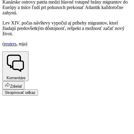
Kanárske ostrovy patria medzi hlavné vstupné brány migrantov do
Európy a tisíce ľudí pri pokusoch prekonať Atlantik každoročne
zahynú.
Lev XIV. počas návštevy vypočul aj príbehy migrantov, ktorí
žiadajú predovšetkým dôstojnosť, rešpekt a možnosť začať nový
život.
(
reuters
, mja)
Komentáre
Zdielať
Skopírovať odkaz