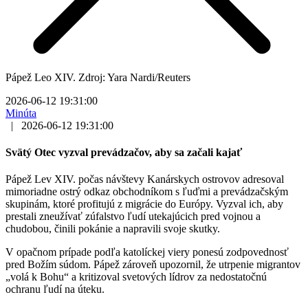
Pápež Leo XIV. Zdroj: Yara Nardi/Reuters
2026-06-12 19:31:00
Minúta
|
2026-06-12 19:31:00
Svätý Otec vyzval prevádzačov, aby sa začali kajať
Pápež Lev XIV. počas návštevy Kanárskych ostrovov adresoval
mimoriadne ostrý odkaz obchodníkom s ľuďmi a prevádzačským
skupinám, ktoré profitujú z migrácie do Európy. Vyzval ich, aby
prestali zneužívať zúfalstvo ľudí utekajúcich pred vojnou a
chudobou, činili pokánie a napravili svoje skutky.
V opačnom prípade podľa katolíckej viery ponesú zodpovednosť
pred Božím súdom. Pápež zároveň upozornil, že utrpenie migrantov
„volá k Bohu“ a kritizoval svetových lídrov za nedostatočnú
ochranu ľudí na úteku.