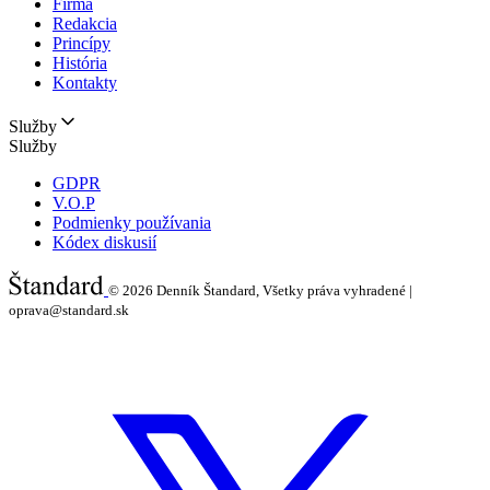
Firma
Redakcia
Princípy
História
Kontakty
Služby
Služby
GDPR
V.O.P
Podmienky používania
Kódex diskusií
© 2026
Denník Štandard, Všetky práva vyhradené |
oprava@standard.sk