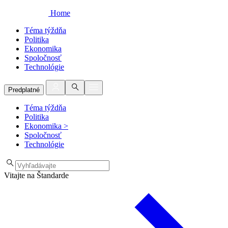
Home
Téma týždňa
Politika
Ekonomika
Spoločnosť
Technológie
Predplatné
Téma týždňa
Politika
Ekonomika
>
Spoločnosť
Technológie
Vitajte na Štandarde