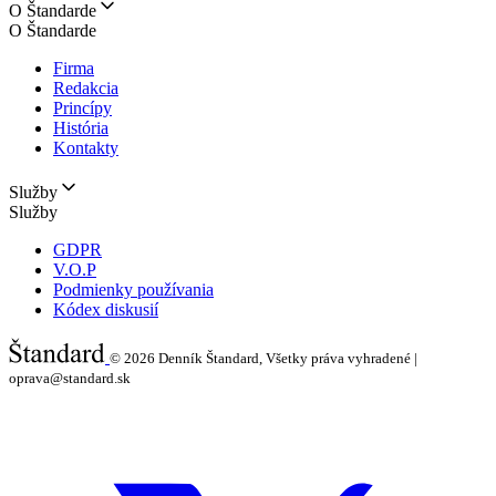
O Štandarde
O Štandarde
Firma
Redakcia
Princípy
História
Kontakty
Služby
Služby
GDPR
V.O.P
Podmienky používania
Kódex diskusií
© 2026
Denník Štandard, Všetky práva vyhradené |
oprava@standard.sk