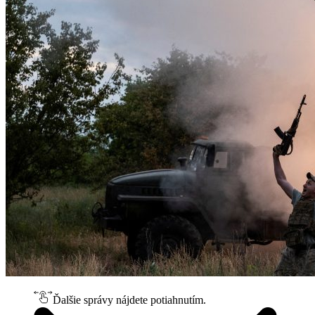
Ďalšie správy nájdete potiahnutím.