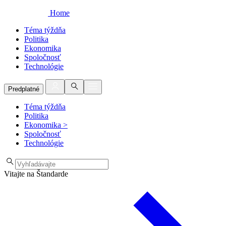
Home
Téma týždňa
Politika
Ekonomika
Spoločnosť
Technológie
Predplatné
Téma týždňa
Politika
Ekonomika
>
Spoločnosť
Technológie
Vitajte na Štandarde