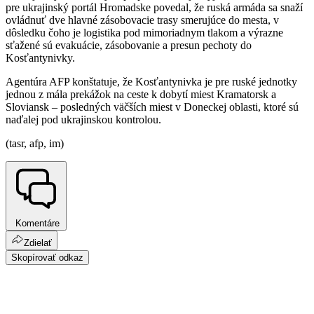
pre ukrajinský portál Hromadske povedal, že ruská armáda sa snaží
ovládnuť dve hlavné zásobovacie trasy smerujúce do mesta, v
dôsledku čoho je logistika pod mimoriadnym tlakom a výrazne
sťažené sú evakuácie, zásobovanie a presun pechoty do
Kosťantynivky.
Agentúra AFP konštatuje, že Kosťantynivka je pre ruské jednotky
jednou z mála prekážok na ceste k dobytí miest Kramatorsk a
Sloviansk – posledných väčších miest v Doneckej oblasti, ktoré sú
naďalej pod ukrajinskou kontrolou.
(tasr, afp, im)
Komentáre
Zdielať
Skopírovať odkaz