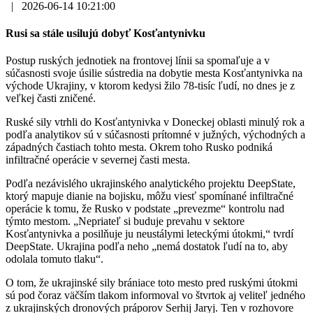
|
2026-06-14 10:21:00
Rusi sa stále usilujú dobyť Kosťantynivku
Postup ruských jednotiek na frontovej línii sa spomaľuje a v
súčasnosti svoje úsilie sústredia na dobytie mesta Kosťantynivka na
východe Ukrajiny, v ktorom kedysi žilo 78-tisíc ľudí, no dnes je z
veľkej časti zničené.
Ruské sily vtrhli do Kosťantynivka v Doneckej oblasti minulý rok a
podľa analytikov sú v súčasnosti prítomné v južných, východných a
západných častiach tohto mesta. Okrem toho Rusko podniká
infiltračné operácie v severnej časti mesta.
Podľa nezávislého ukrajinského analytického projektu DeepState,
ktorý mapuje dianie na bojisku, môžu viesť spomínané infiltračné
operácie k tomu, že Rusko v podstate „prevezme“ kontrolu nad
týmto mestom. „Nepriateľ si buduje prevahu v sektore
Kosťantynivka a posilňuje ju neustálymi leteckými útokmi,“ tvrdí
DeepState. Ukrajina podľa neho „nemá dostatok ľudí na to, aby
odolala tomuto tlaku“.
O tom, že ukrajinské sily brániace toto mesto pred ruskými útokmi
sú pod čoraz väčším tlakom informoval vo štvrtok aj veliteľ jedného
z ukrajinských dronových práporov Serhij Jaryj. Ten v rozhovore