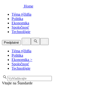
Home
Téma týždňa
Politika
Ekonomika
Spoločnosť
Technológie
Predplatné
Téma týždňa
Politika
Ekonomika
>
Spoločnosť
Technológie
Vitajte na Štandarde