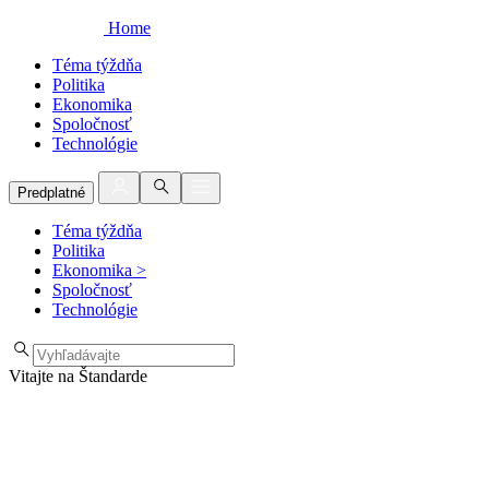
Home
Téma týždňa
Politika
Ekonomika
Spoločnosť
Technológie
Predplatné
Téma týždňa
Politika
Ekonomika
>
Spoločnosť
Technológie
Vitajte na Štandarde