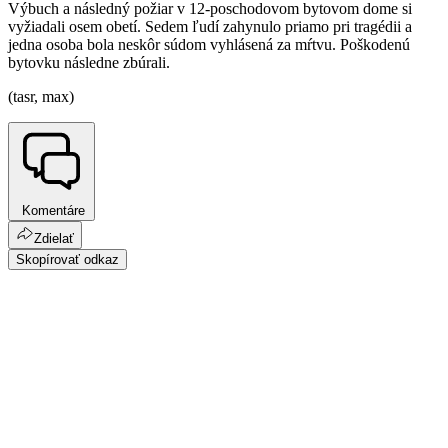
Výbuch a následný požiar v 12-poschodovom bytovom dome si
vyžiadali osem obetí. Sedem ľudí zahynulo priamo pri tragédii a
jedna osoba bola neskôr súdom vyhlásená za mŕtvu. Poškodenú
bytovku následne zbúrali.
(tasr, max)
Komentáre
Zdielať
Skopírovať odkaz