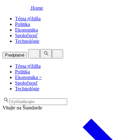
Home
Téma týždňa
Politika
Ekonomika
Spoločnosť
Technológie
Predplatné
Téma týždňa
Politika
Ekonomika
>
Spoločnosť
Technológie
Vitajte na Štandarde