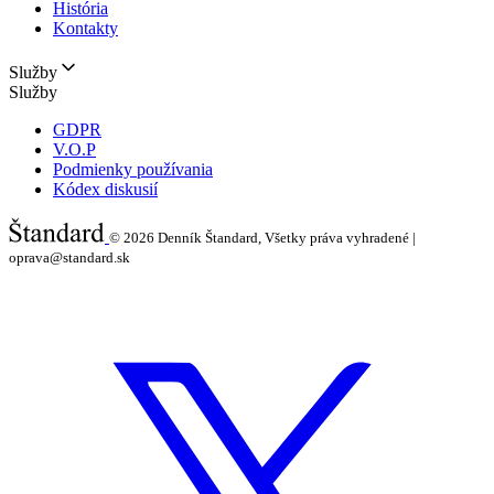
História
Kontakty
Služby
Služby
GDPR
V.O.P
Podmienky používania
Kódex diskusií
© 2026
Denník Štandard, Všetky práva vyhradené |
oprava@standard.sk