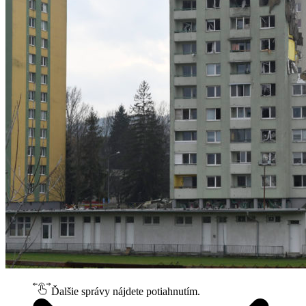
Ďalšie správy nájdete potiahnutím.