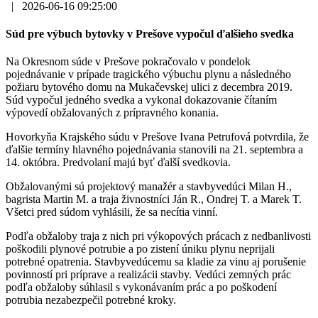
|
2026-06-16 09:25:00
Súd pre výbuch bytovky v Prešove vypočul ďalšieho svedka
Na Okresnom súde v Prešove pokračovalo v pondelok
pojednávanie v prípade tragického výbuchu plynu a následného
požiaru bytového domu na Mukačevskej ulici z decembra 2019.
Súd vypočul jedného svedka a vykonal dokazovanie čítaním
výpovedí obžalovaných z prípravného konania.
Hovorkyňa Krajského súdu v Prešove Ivana Petrufová potvrdila, že
ďalšie termíny hlavného pojednávania stanovili na 21. septembra a
14. októbra. Predvolaní majú byť ďalší svedkovia.
Obžalovanými sú projektový manažér a stavbyvedúci Milan H.,
bagrista Martin M. a traja živnostníci Ján R., Ondrej T. a Marek T.
Všetci pred súdom vyhlásili, že sa necítia vinní.
Podľa obžaloby traja z nich pri výkopových prácach z nedbanlivosti
poškodili plynové potrubie a po zistení úniku plynu neprijali
potrebné opatrenia. Stavbyvedúcemu sa kladie za vinu aj porušenie
povinností pri príprave a realizácii stavby. Vedúci zemných prác
podľa obžaloby súhlasil s vykonávaním prác a po poškodení
potrubia nezabezpečil potrebné kroky.