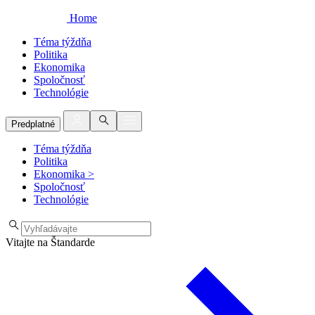
Home
Téma týždňa
Politika
Ekonomika
Spoločnosť
Technológie
Predplatné
Téma týždňa
Politika
Ekonomika
>
Spoločnosť
Technológie
Vitajte na Štandarde