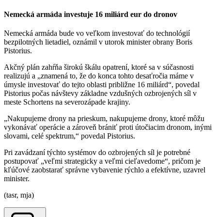
Nemecká armáda investuje 16 miliárd eur do dronov
Nemecká armáda bude vo veľkom investovať do technológií
bezpilotných lietadiel, oznámil v utorok minister obrany Boris
Pistorius.
Akčný plán zahŕňa širokú škálu opatrení, ktoré sa v súčasnosti
realizujú a „znamená to, že do konca tohto desaťročia máme v
úmysle investovať do tejto oblasti približne 16 miliárd“, povedal
Pistorius počas návštevy základne vzdušných ozbrojených síl v
meste Schortens na severozápade krajiny.
„Nakupujeme drony na prieskum, nakupujeme drony, ktoré môžu
vykonávať operácie a zároveň brániť proti útočiacim dronom, inými
slovami, celé spektrum,“ povedal Pistorius.
Pri zavádzaní týchto systémov do ozbrojených síl je potrebné
postupovať „veľmi strategicky a veľmi cieľavedome“, pričom je
kľúčové zaobstarať správne vybavenie rýchlo a efektívne, uzavrel
minister.
(tasr, mja)