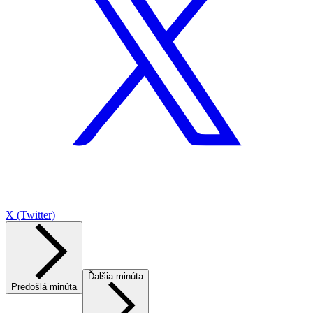
X (Twitter)
Ďalšia minúta
Predošlá minúta