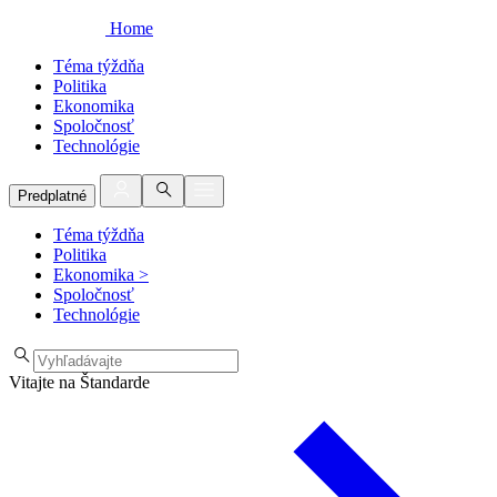
Home
Téma týždňa
Politika
Ekonomika
Spoločnosť
Technológie
Predplatné
Téma týždňa
Politika
Ekonomika
>
Spoločnosť
Technológie
Vitajte na Štandarde