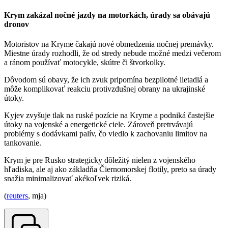
Krym zakázal nočné jazdy na motorkách, úrady sa obávajú
dronov
Motoristov na Kryme čakajú nové obmedzenia nočnej premávky.
Miestne úrady rozhodli, že od stredy nebude možné medzi večerom
a ránom používať motocykle, skútre či štvorkolky.
Dôvodom sú obavy, že ich zvuk pripomína bezpilotné lietadlá a
môže komplikovať reakciu protivzdušnej obrany na ukrajinské
útoky.
Kyjev zvyšuje tlak na ruské pozície na Kryme a podniká častejšie
útoky na vojenské a energetické ciele. Zároveň pretrvávajú
problémy s dodávkami palív, čo viedlo k zachovaniu limitov na
tankovanie.
Krym je pre Rusko strategicky dôležitý nielen z vojenského
hľadiska, ale aj ako základňa Čiernomorskej flotily, preto sa úrady
snažia minimalizovať akékoľvek riziká.
(
reuters
, mja)