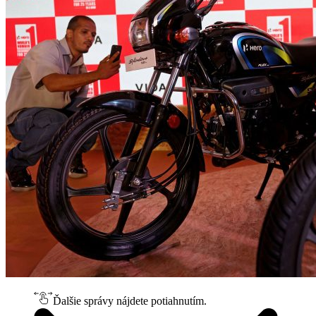
Ďalšie správy nájdete potiahnutím.