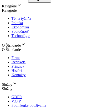
Kategórie
Kategórie
Téma týždňa
Politika
Ekonomika
Spoločnosť
Technológie
O Štandarde
O Štandarde
Firma
Redakcia
Princípy
História
Kontakty
Služby
Služby
GDPR
V.O.P
Podmienky používania