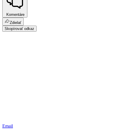
Komentáre
Zdielať
Skopírovať odkaz
Email